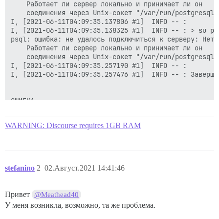
	Работает ли сервер локально и принимает ли он

	соединения через Unix-сокет "/var/run/postgresql/.s.PGSQL.5432"?

I, [2021-06-11T04:09:35.137806 #1]  INFO -- : 

I, [2021-06-11T04:09:35.138325 #1]  INFO -- : > su po
psql: ошибка: не удалось подключиться к серверу: Нет 
	Работает ли сервер локально и принимает ли он

	соединения через Unix-сокет "/var/run/postgresql/.s.PGSQL.5432"?

I, [2021-06-11T04:09:35.257190 #1]  INFO -- : 

I, [2021-06-11T04:09:35.257476 #1]  INFO -- : Заверше
ОШИБКА

--------------------

Pups::ExecError: su postgres -c 'psql discourse -c "a
WARNING: Discourse requires 1GB RAM
Место возникновения ошибки: /pups/lib/pups/exec_comma
Выполнение завершено с ошибкой с параметрами "su post
14ef6216494c846091ea6ce48143e2f25018b9d2579b6d4d0021d6
** НЕ УДАЛОСЬ ИНИЦИАЛИЗИРОВАТЬ ** пожалуйста, прокрут
stefanino
2
02.Август.2021 14:41:46
Привет
@Meathead40
У меня возникла, возможно, та же проблема.