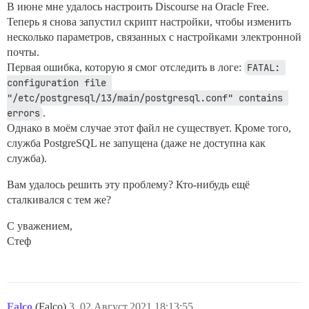
В июне мне удалось настроить Discourse на Oracle Free.
Теперь я снова запустил скрипт настройки, чтобы изменить
несколько параметров, связанных с настройками электронной
почты.
Первая ошибка, которую я смог отследить в логе:
FATAL: 
configuration file 
"/etc/postgresql/13/main/postgresql.conf" contains 
errors
.
Однако в моём случае этот файл не существует. Кроме того,
служба PostgreSQL не запущена (даже не доступна как
служба).
Вам удалось решить эту проблему? Кто-нибудь ещё
сталкивался с тем же?
С уважением,
Стеф
Falco
(Falco)
3
02.Август.2021 18:13:55