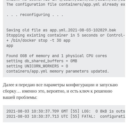
The configuration file containers/app.yml already exis
. . . reconfiguring . . .

Saving old file as app.yml.2021-08-03-102829.bak

Stopping existing container in 5 seconds or Control-C 
+ /bin/docker stop -t 30 app

app

Found 0GB of memory and 1 physical CPU cores

setting db_shared_buffers = 0MB

setting UNICORN_WORKERS = 0

Далее я передаю все параметры конфигурации и запускаю
сборку… именно это, вероятно, и есть ключ к решению
вашей проблемы:
2021-08-03 10:30:37.709 GMT [55] LOG:  0 8kB is outsi