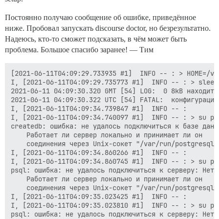
Постоянно получаю сообщение об ошибке, приведённое
ниже. Пробовал запускать discourse doctor, но безрезультатно.
Надеюсь, кто-то сможет подсказать, в чём может быть
проблема. Большое спасибо заранее! — Тим
[2021-06-11T04:09:29.733935 #1]  INFO -- : > HOME=/va
I, [2021-06-11T04:09:29.735773 #1]  INFO -- : > sleep 
2021-06-11 04:09:30.320 GMT [54] LOG:  0 8kB находитс
2021-06-11 04:09:30.322 UTC [54] FATAL:  конфигурацио
I, [2021-06-11T04:09:34.739847 #1]  INFO -- : 

I, [2021-06-11T04:09:34.740097 #1]  INFO -- : > su po
createdb: ошибка: не удалось подключиться к базе данн
	Работает ли сервер локально и принимает ли он

	соединения через Unix-сокет "/var/run/postgresql/.s.PGSQL.5432"?

I, [2021-06-11T04:09:34.860266 #1]  INFO -- : 

I, [2021-06-11T04:09:34.860745 #1]  INFO -- : > su po
psql: ошибка: не удалось подключиться к серверу: Нет 
	Работает ли сервер локально и принимает ли он

	соединения через Unix-сокет "/var/run/postgresql/.s.PGSQL.5432"?

I, [2021-06-11T04:09:35.023425 #1]  INFO -- : 

I, [2021-06-11T04:09:35.023810 #1]  INFO -- : > su po
psql: ошибка: не удалось подключиться к серверу: Нет 