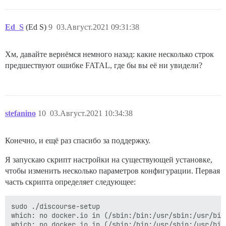
Ed_S
(Ed S)
9
03.Август.2021 09:31:38
Хм, давайте вернёмся немного назад: какие несколько строк
предшествуют ошибке FATAL, где бы вы её ни увидели?
stefanino
10
03.Август.2021 10:34:38
Конечно, и ещё раз спасибо за поддержку.
Я запускаю скрипт настройки на существующей установке,
чтобы изменить несколько параметров конфигурации. Первая
часть скрипта определяет следующее:
sudo ./discourse-setup 

which: no docker.io in (/sbin:/bin:/usr/sbin:/usr/bin)
which: no docker.io in (/sbin:/bin:/usr/sbin:/usr/bin)