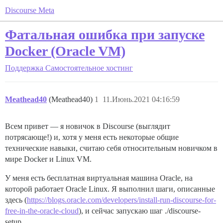
Discourse Meta
Фатальная ошибка при запуске
Docker (Oracle VM)
Поддержка
Самостоятельное хостинг
Meathead40
(Meathead40)
1
11.Июнь.2021 04:16:59
Всем привет — я новичок в Discourse (выглядит
потрясающе!) и, хотя у меня есть некоторые общие
технические навыки, считаю себя относительным новичком в
мире Docker и Linux VM.
У меня есть бесплатная виртуальная машина Oracle, на
которой работает Oracle Linux. Я выполнил шаги, описанные
здесь (
https://blogs.oracle.com/developers/install-run-discourse-for-
free-in-the-oracle-cloud
), и сейчас запускаю шаг ./discourse-
setup.