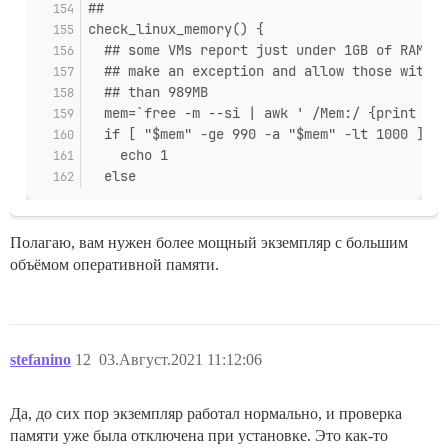
##
check_linux_memory() {
  ## some VMs report just under 1GB of RAM, s
  ## make an exception and allow those with m
  ## than 989MB
  mem=`free -m --si | awk ' /Mem:/ {print $2}
  if [ "$mem" -ge 990 -a "$mem" -lt 1000 ]; t
    echo 1
  else
Полагаю, вам нужен более мощный экземпляр с большим
объёмом оперативной памяти.
stefanino
12
03.Август.2021 11:12:06
Да, до сих пор экземпляр работал нормально, и проверка
памяти уже была отключена при установке. Это как-то