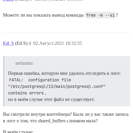
Можете ли вы показать вывод команды
free -m --si
?
Ed_S
(Ed S)
4
02.Август.2021 18:32:55
stefanino:
Первая ошибка, которую мне удалось отследить в логе:
FATAL:  configuration file 
"/etc/postgresql/13/main/postgresql.conf" 
contains errors
,
но в моём случае этот файл не существует.
Вы смотрели внутри контейнера? Была ли у вас также запись
в логе о том, что shared_buffers слишком мала?
В моём случае: