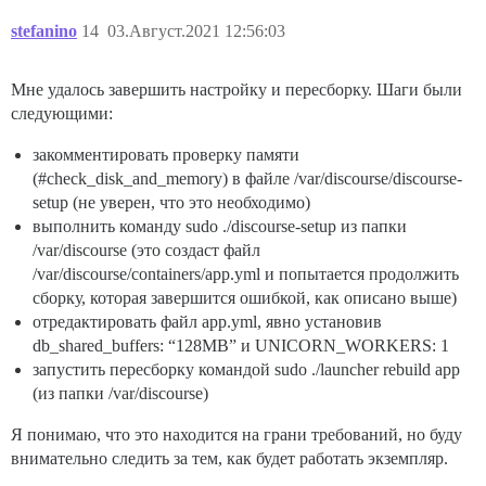
stefanino
14
03.Август.2021 12:56:03
Мне удалось завершить настройку и пересборку. Шаги были
следующими:
закомментировать проверку памяти
(
#check_disk_and_memory
) в файле /var/discourse/discourse-
setup (не уверен, что это необходимо)
выполнить команду sudo ./discourse-setup из папки
/var/discourse (это создаст файл
/var/discourse/containers/app.yml и попытается продолжить
сборку, которая завершится ошибкой, как описано выше)
отредактировать файл app.yml, явно установив
db_shared_buffers: “128MB” и UNICORN_WORKERS: 1
запустить пересборку командой sudo ./launcher rebuild app
(из папки /var/discourse)
Я понимаю, что это находится на грани требований, но буду
внимательно следить за тем, как будет работать экземпляр.