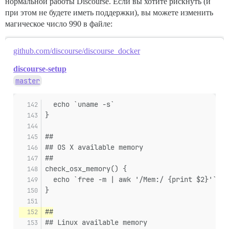
нормальной работы Discourse. Если вы хотите рискнуть (и
при этом не будете иметь поддержки), вы можете изменить
магическое число 990 в файле:
github.com/discourse/discourse_docker
discourse-setup
master
  echo `uname -s`
}
##
## OS X available memory
##
check_osx_memory() {
  echo `free -m | awk '/Mem:/ {print $2}'`
}
##
## Linux available memory