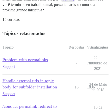
você terminar seu trabalho atual, possa tentar isso como sua
próxima grande iniciativa?
15 curtidas
Tópicos relacionados
Tópico
Respostas
Visualizações
Atividade
22 de
Problem with permalinks
7
793
Outubro de
Support
2021
Handle external urls in topic
24 de Maio
body for subfolder installation
16
1836
de 2018
Support
/conduct permalink redirect to
18 de