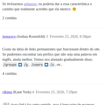
Se tivéssemos
aplausos
, eu poderia dar a essa característica o
carinho que realmente acredito que ela merece.
2 curtidas
jomaxro
(Joshua Rosenfeld)
3
Fevereiro 25, 2020, 6:58pm
Gosto da ideia de links permanentes que funcionam dentro do site.
Se pudermos encontrar um prefixo que não seja uma palavra em
inglês, ainda melhor. Temos nos afastado gradualmente disso.
/groups
/g
,
/users
/u
, etc.
4 curtidas
riking
(Kane York)
4
Fevereiro 25, 2020, 7:29pm
/l/
(para link) faz certo sentido, mas é bem ruim de escrever,