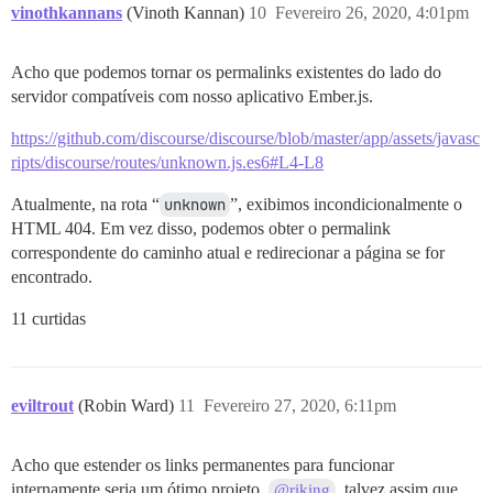
vinothkannans
(Vinoth Kannan)
10
Fevereiro 26, 2020, 4:01pm
Acho que podemos tornar os permalinks existentes do lado do
servidor compatíveis com nosso aplicativo Ember.js.
https://github.com/discourse/discourse/blob/master/app/assets/javasc
ripts/discourse/routes/unknown.js.es6#L4-L8
Atualmente, na rota “
unknown
”, exibimos incondicionalmente o
HTML 404. Em vez disso, podemos obter o permalink
correspondente do caminho atual e redirecionar a página se for
encontrado.
11 curtidas
eviltrout
(Robin Ward)
11
Fevereiro 27, 2020, 6:11pm
Acho que estender os links permanentes para funcionar
internamente seria um ótimo projeto.
, talvez assim que
@riking