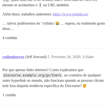
mesmo se aceitarmos o
I
na URL também.
Além disso, trabalhos anteriores:
https://www.golinks.io/
… talvez pudéssemos ter ‘/o/links’
… espera, eu realmente gosto
disso…
4 curtidas
codinghorror
(Jeff Atwood)
5
Fevereiro 26, 2020, 3:16am
Por que apenas links internos? Como explicamos que
discourse.example.org/go/there
, ao contrário de qualquer
outro hyperlink no mundo, não funciona quando as pessoas clicam
nele fora daquela
instância
específica do Discourse?
1 curtida