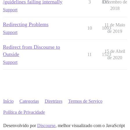
/guidelines failing internally
3
835
Dezembro de
2018
Support
Redirecting Problems
11 de Maio
10
1093
de 2019
Support
Redirect from Discourse to
15 de Abril
Outside
11
1523
de 2020
Support
Início
Categorias
Diretrizes
Termos de Serviço
Política de Privacidade
Desenvolvido por
Discourse
, melhor visualizado com o JavaScript