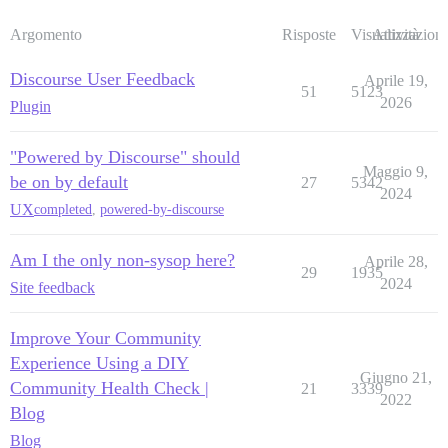
Argomento
Risposte
Visualizzazioni
Attività
Discourse User Feedback
Aprile 19,
51
5123
2026
Plugin
"Powered by Discourse" should
Maggio 9,
be on by default
27
5342
2024
UX
completed
,
powered-by-discourse
Am I the only non-sysop here?
Aprile 28,
29
1935
2024
Site feedback
Improve Your Community
Experience Using a DIY
Giugno 21,
Community Health Check |
21
3339
2022
Blog
Blog