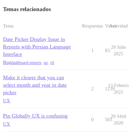
Temas relacionados
Tema
Respuestas
Vistas
Actividad
Date Picker Display Issue in
Reports with Persian Language
29 Julio
1
83
Interface
2025
Bug
dashboard-reports
,
ux
,
rtl
Make it clearer that you can
select month and year in date
13 Febrero
2
1239
picker
2021
UX
Pin Globally UX is confusing
20 Abril
0
503
2020
UX