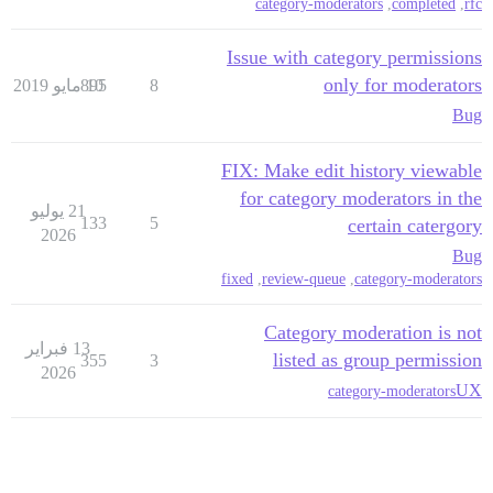
category-moderators
,
completed
,
rfc
Issue with category permissions
only for moderators
8
10 مايو 2019
895
Bug
FIX: Make edit history viewable
for category moderators in the
21 يوليو
133
5
certain catergory
2026
Bug
fixed
,
review-queue
,
category-moderators
Category moderation is not
13 فبراير
listed as group permission
355
3
2026
UX
category-moderators