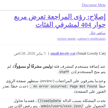
Discourse Meta
إصلاح: رؤى المراجعة تعرض مربع
حوار 404 لمشرفي الفئات
ساهم
خلل
,
review-queue
category-moderators
(Small Lovely Cat)
small-lovely-cat
1
5 يناير 2026، 6:58ص
عند إضافة مستخدم كمشرف فئة (
وليس مشرفًا أو مسؤولًا
)، لم
يتم منح المستخدم إذن
staff
.
وعندما يشرفون على المراجعات (/review)، ستظهر صفحة الرؤى
خطأ
An error occurred: Page Not Found。
(حدث خطأ: تعذر
العثور على الصفحة).
تحدث المشكلة بسبب الدالة
loadIpData()
، فعندما تحاول
الحصول على
/admin/users/xxxx.json
، يتم رفض الإذن من