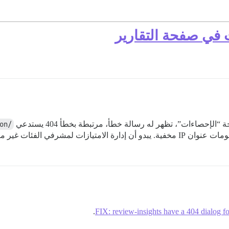
 في صفحة التقارير
إحصاءات”، تظهر له رسالة خطأ، مرتبطة بخطأ 404 يستدعي
/admin/users/12.json
في الفئات غير متسقة هنا.
.
FIX: review-insights have a 404 dialog f