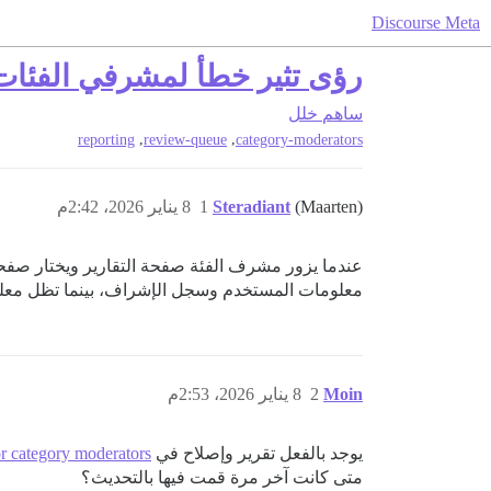
Discourse Meta
رؤى تثير خطأ لمشرفي الفئات
ساهم
خلل
,
,
reporting
review-queue
category-moderators
(Maarten)
Steradiant
1
8 يناير 2026، 2:42م
عندما يزور مشرف الفئة صفحة التقارير ويختار صفحة “ال
معلومات المستخدم وسجل الإشراف، بينما تظل معلومات عنوان IP مخفية. يبدو أن إدارة الامتيازات لمشر
Moin
2
8 يناير 2026، 2:53م
يوجد بالفعل تقرير وإصلاح في
or category moderators
متى كانت آخر مرة قمت فيها بالتحديث؟