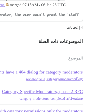
merged
07:15AM - 06 Jan 26 UTC
small-lovely-cat
rator, the user wasn't grant the `staff` 
4 إعجابات
الموضوعات ذات الصلة
الموضوع
hts have a 404 dialog for category moderators
Bug
review-queue
,
category-moderators
Category-Specific Moderators, phase 2 RFC
Feature
category-moderators
,
completed
,
rfc
with category permissions only for moderators