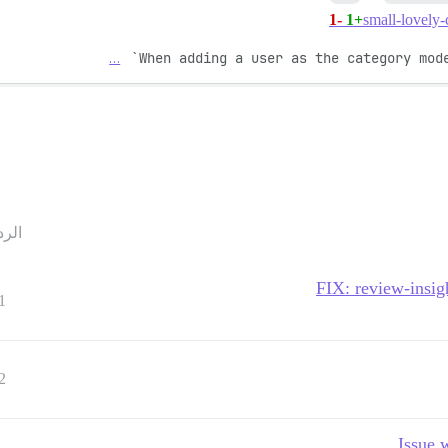
-1
+1
…
When adding a user as the category mode
الرد
FIX: review-insig
1
2
Issue 