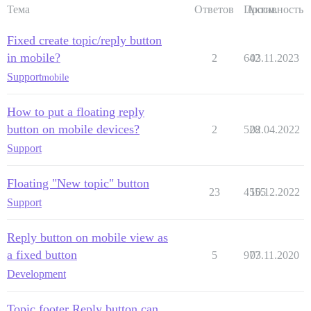
Тема
Ответов
Просм.
Активность
Fixed create topic/reply button
in mobile?
2
642
03.11.2023
Support
mobile
How to put a floating reply
button on mobile devices?
2
528
02.04.2022
Support
Floating "New topic" button
23
4555
10.12.2022
Support
Reply button on mobile view as
a fixed button
5
977
03.11.2020
Development
Topic footer Reply button can