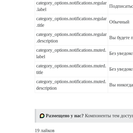
category_options.notifications.regular
Подписатьс
.label
category_options.notifications.regular
Обычный
.title
category_options.notifications.regular
Вы будете 
.description
category_options.notifications.muted.
Без уведом
label
category_options.notifications.muted.
Без уведом
title
category_options.notifications.muted.
Вы никогда 
description
Размещено у нас?
Компоненты тем доступн
19 лайков