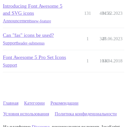
Introducing Font Awesome 5
and SVG icons
131
43456
01.12.2023
Announcements
new-feature
Can "fas" icons be used?
1
347
26.06.2023
Support
header-submenus
Font Awesome 5 Pro Set Icons
1
1030
14.04.2018
Support
Главная
Категории
Рекомендации
Условия использования
Политика конфиденциальности
На платформе
Discourse
, рекомендуется включить JavaScript