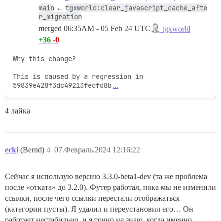
main
tgxworld:clear_javascript_cache_afte
←
r_migration
merged
06:35AM - 05 Feb 24 UTC
tgxworld
+36
-0
Why this change?

This is caused by a regression in

59839e428f3dc49213fedfd8b
…
4 лайка
ecki
(Bernd)
4
07.Февраль.2024 12:16:22
Сейчас я использую версию 3.3.0-beta1-dev (та же проблема
после «отката» до 3.2.0). Футер работал, пока мы не изменили
ссылки, после чего ссылки перестали отображаться
(категории пусты). Я удалил и переустановил его… Он
работает нестабильно, и я точно не знаю, когда именно