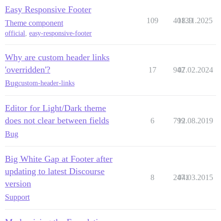
Easy Responsive Footer
109
40139
18.11.2025
Theme component
official
,
easy-responsive-footer
Why are custom header links
'overridden'?
17
942
07.02.2024
Bug
custom-header-links
Editor for Light/Dark theme
does not clear between fields
6
799
12.08.2019
Bug
Big White Gap at Footer after
updating to latest Discourse
8
2471
04.03.2015
version
Support