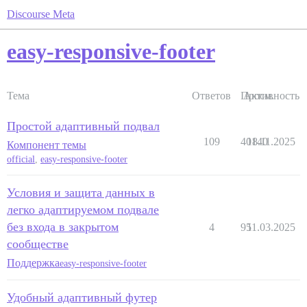
Discourse Meta
easy-responsive-footer
Тема
Ответов
Просм.
Активность
Простой адаптивный подвал
109
40140
18.11.2025
Компонент темы
official
,
easy-responsive-footer
Условия и защита данных в
легко адаптируемом подвале
без входа в закрытом
4
95
11.03.2025
сообществе
Поддержка
easy-responsive-footer
Удобный адаптивный футер