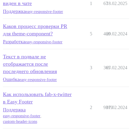
виден в чате
1
67
18.02.2025
Поддержка
easy-responsive-footer
Каков процесс проверки PR
для theme-component?
5
460
29.02.2024
Разработка
easy-responsive-footer
Текст в подвале не
отображается после
3
365
07.02.2024
последнего обновления
Ошибка
easy-responsive-footer
Как использовать fab-x-twitter
в Easy Footer
2
9319
07.02.2024
Поддержка
easy-responsive-footer
,
custom-header-icons