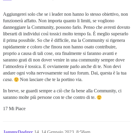
Aggiungerei solo che se i leader non hanno lo stesso obiettivo, non
funzionerà affatto. Non importa quanto li limiti, se vogliono
danneggiare la Community, possono farlo. Penso che avresti dovuto
liberarti di individui così tossici molto tempo fa. È meglio superarlo
il prima possibile. So che è difficile, ma la Community si rigenera
rapidamente e coloro che finora non hanno osato contribuire,
proprio a causa di tali cose, ora finalmente si faranno avanti e
saranno grati di non dover venire in una community sempre dove
l’atmosfera è tossica. E ovviamente parlo anche di te. Non devi
andare ogni volta nervosamente sul tuo forum. Dai, questa è la tua
casa
.
Non lasciare che te la portino via.
In breve, se guardi sempre a ciò che fa bene alla Community, ci
saranno molte più persone con te che contro di te.
17 Mi Piace
JammyDodger
14
14 Gennaio 2023, 8:58am