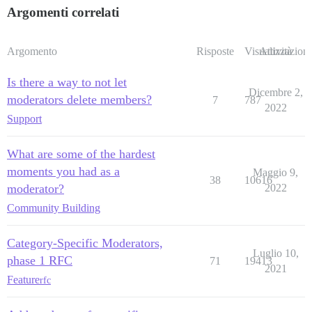
Argomenti correlati
Argomento
Risposte
Visualizzazioni
Attività
Is there a way to not let
Dicembre 2,
moderators delete members?
7
787
2022
Support
What are some of the hardest
moments you had as a
Maggio 9,
38
10616
moderator?
2022
Community Building
Category-Specific Moderators,
Luglio 10,
phase 1 RFC
71
19413
2021
Feature
rfc