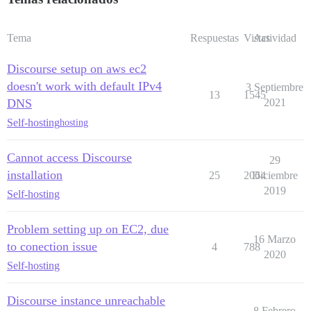
Tema
Respuestas
Vistas
Actividad
Discourse setup on aws ec2
doesn't work with default IPv4
3 Septiembre
13
1545
DNS
2021
Self-hosting
hosting
Cannot access Discourse
29
installation
25
2064
Diciembre
2019
Self-hosting
Problem setting up on EC2, due
16 Marzo
to conection issue
4
788
2020
Self-hosting
Discourse instance unreachable
8 Febrero