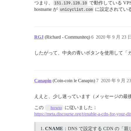
つまり、
151.139.128.10
で動作している VP
hostname が
unicyclist.com
に設定されてい
RGJ
(Richard - Communiteq)
6
2020 年 9 月 23 
したがって、中央の青いボタンを使用して「
Canapin
(Coin-coin le Canapin)
7
2020 年 9 月 2
ええと、少し迷っています（メッセージの最
この
に従いました：
howto
https://meta.discourse.org/t/enable-a-cdn-for-your-d
CNAME
：DNS で設定する CDN の