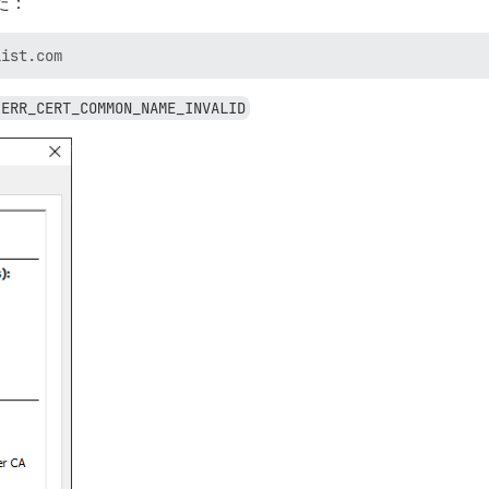
た：
:ERR_CERT_COMMON_NAME_INVALID