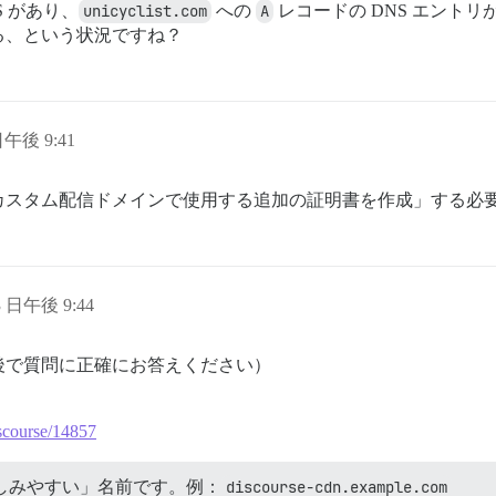
S があり、
unicyclist.com
への
A
レコードの DNS エントリ
る、という状況ですね？
日午後 9:41
カスタム配信ドメインで使用する追加の証明書を作成」する必
3 日午後 9:44
後で質問に正確にお答えください）
iscourse/14857
「親しみやすい」名前です。例：
discourse-cdn.example.com