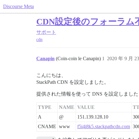
Discourse Meta
CDN設定後のフォーラム不具合
サポート
cdn
Canapin
(Coin-coin le Canapin)
1
2020 年 9 月 2
こんにちは、
StackPath CDN を設定しました。
提供された情報を使って DNS を設定しました
TYPE
NAME
VALUE
T
A
@
151.139.128.10
30
CNAME
www
f5i4i8k5.stackpathcdn.com
30