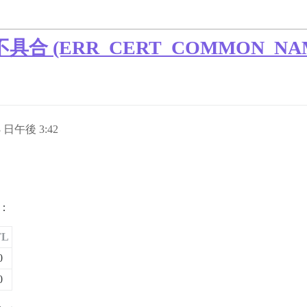
 (ERR_CERT_COMMON_NAME
3 日午後 3:42
：
TL
0
0