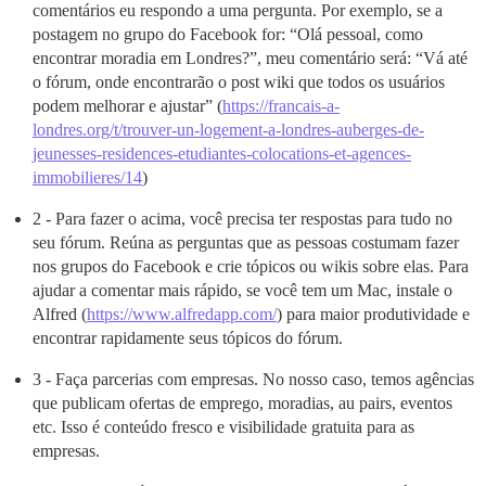
comentários eu respondo a uma pergunta. Por exemplo, se a
postagem no grupo do Facebook for: “Olá pessoal, como
encontrar moradia em Londres?”, meu comentário será: “Vá até
o fórum, onde encontrarão o post wiki que todos os usuários
podem melhorar e ajustar” (
https://francais-a-
londres.org/t/trouver-un-logement-a-londres-auberges-de-
jeunesses-residences-etudiantes-colocations-et-agences-
immobilieres/14
)
2 - Para fazer o acima, você precisa ter respostas para tudo no
seu fórum. Reúna as perguntas que as pessoas costumam fazer
nos grupos do Facebook e crie tópicos ou wikis sobre elas. Para
ajudar a comentar mais rápido, se você tem um Mac, instale o
Alfred (
https://www.alfredapp.com/
) para maior produtividade e
encontrar rapidamente seus tópicos do fórum.
3 - Faça parcerias com empresas. No nosso caso, temos agências
que publicam ofertas de emprego, moradias, au pairs, eventos
etc. Isso é conteúdo fresco e visibilidade gratuita para as
empresas.