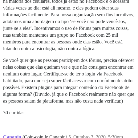
na maioria dos celulares, todos já estão no Facebook e o acessam
várias vezes ao dia; está ali mesmo, e eles podem obter suas
informações facilmente. Para nossa organização sem fins lucrativos,
adotamos uma abordagem do tipo ‘se você não pode vencê-los,
junte-se a eles’. Incentivamos o uso de fóruns para muitas coisas,
mas também mantemos um grupo no Facebook com 25 mil
membros para encontrar as pessoas onde elas estão. Você está
lutando contra a psicologia, não contra a lógica.
Se você quer que as pessoas participem dos fóruns, precisa oferecer
nelas coisas que elas queiram ver e que não consigam encontrar em
nenhum outro lugar. Certifique-se de ter o login via Facebook
habilitado, para que seja super fácil acessar com o mínimo de atrito
possível. Existem plugins para integrar conteúdo do Facebook de
alguma forma? (Duvido, já que o Facebook realmente não quer que
as pessoas saiam da plataforma, mas não custa nada verificar.)
30 curtidas
Canapin
(Coin-coin le Canapin)
5
Outubro 3, 2020, 5:30pm