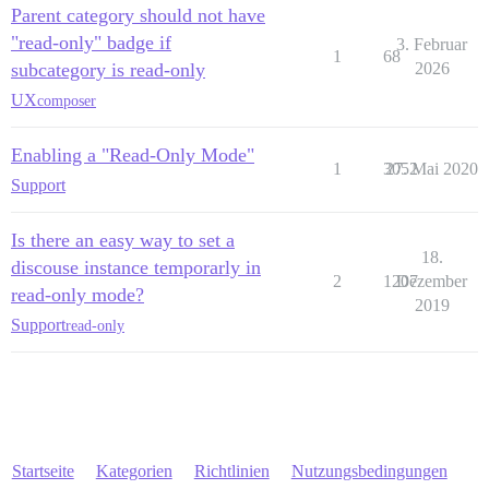
Parent category should not have
"read-only" badge if
3. Februar
1
68
subcategory is read-only
2026
UX
composer
Enabling a "Read-Only Mode"
1
3052
27. Mai 2020
Support
Is there an easy way to set a
18.
discouse instance temporarly in
2
1207
Dezember
read-only mode?
2019
Support
read-only
Startseite
Kategorien
Richtlinien
Nutzungsbedingungen