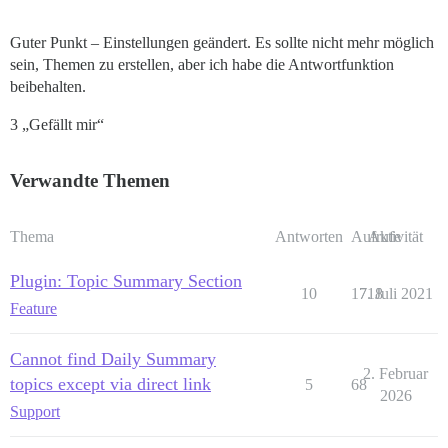
Guter Punkt – Einstellungen geändert. Es sollte nicht mehr möglich
sein, Themen zu erstellen, aber ich habe die Antwortfunktion
beibehalten.
3 „Gefällt mir“
Verwandte Themen
Thema
Antworten
Aufrufe
Aktivität
Plugin: Topic Summary Section
10
1718
7. Juli 2021
Feature
Cannot find Daily Summary
2. Februar
topics except via direct link
5
68
2026
Support