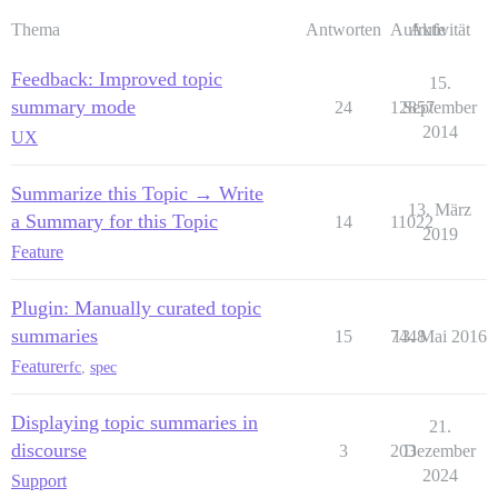
Thema
Antworten
Aufrufe
Aktivität
Feedback: Improved topic
15.
summary mode
24
12857
September
2014
UX
Summarize this Topic → Write
13. März
a Summary for this Topic
14
11022
2019
Feature
Plugin: Manually curated topic
summaries
15
7448
13. Mai 2016
Feature
rfc
,
spec
Displaying topic summaries in
21.
discourse
3
203
Dezember
2024
Support