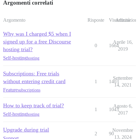
Argomenti correlati
Argomento
Risposte
Visualizzazioni
Attività
Why was I charged $5 when I
signed up for a free Discourse
Aprile 16,
0
1664
hosting trial?
2019
Self-hosting
hosting
Subscriptions: Free trials
Settembre
without entering credit card
1
1403
14, 2021
Feature
subscriptions
How to keep track of trial?
Agosto 6,
1
1043
2017
Self-hosting
hosting
Upgrade during trial
Novembre
2
90
13, 2024
Support