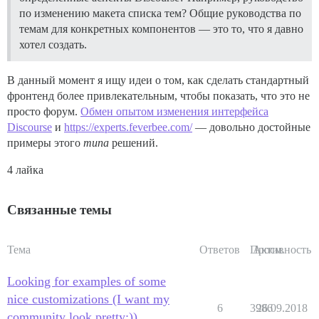
по изменению макета списка тем? Общие руководства по
темам для конкретных компонентов — это то, что я давно
хотел создать.
В данный момент я ищу идеи о том, как сделать стандартный
фронтенд более привлекательным, чтобы показать, что это не
просто форум.
Обмен опытом изменения интерфейса
Discourse
и
https://experts.feverbee.com/
— довольно достойные
примеры этого
типа
решений.
4 лайка
Связанные темы
Тема
Ответов
Просм.
Активность
Looking for examples of some
nice customizations (I want my
6
3986
26.09.2018
community look pretty;))