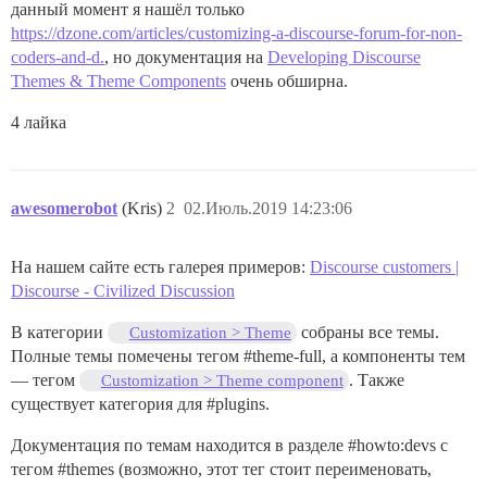
данный момент я нашёл только
https://dzone.com/articles/customizing-a-discourse-forum-for-non-
coders-and-d.
, но документация на
Developing Discourse
Themes & Theme Components
очень обширна.
4 лайка
awesomerobot
(Kris)
2
02.Июль.2019 14:23:06
На нашем сайте есть галерея примеров:
Discourse customers |
Discourse - Civilized Discussion
В категории
собраны все темы.
Customization > Theme
Полные темы помечены тегом
#theme-full
, а компоненты тем
— тегом
. Также
Customization > Theme component
существует категория для
#plugins
.
Документация по темам находится в разделе
#howto:devs
с
тегом
#themes
(возможно, этот тег стоит переименовать,