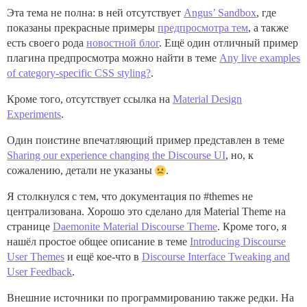
Эта тема не полна: в ней отсутствует
Angus’ Sandbox
, где
показаны прекрасные примеры
предпросмотра тем
, а также
есть своего рода
новостной блог
. Ещё один отличный пример
плагина предпросмотра можно найти в теме
Any live examples
of category-specific CSS styling?
.
Кроме того, отсутствует ссылка на
Material Design
Experiments
.
Один поистине впечатляющий пример представлен в теме
Sharing our experience changing the Discourse UI
, но, к
сожалению, детали не указаны
.
Я столкнулся с тем, что документация по
#themes
не
централизована. Хорошо это сделано для Material Theme на
странице
Daemonite Material Discourse Theme
. Кроме того, я
нашёл простое общее описание в теме
Introducing Discourse
User Themes
и ещё кое-что в
Discourse Interface Tweaking and
User Feedback
.
Внешние источники по программированию также редки. На