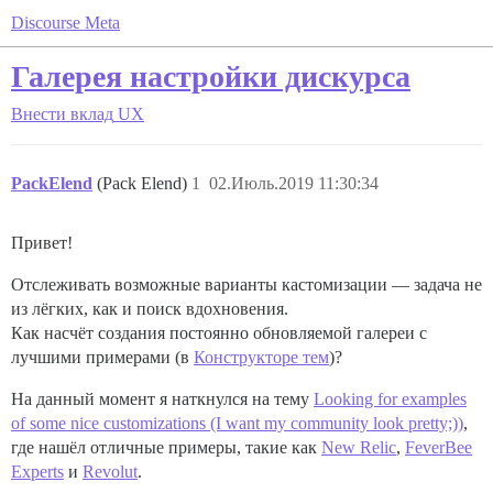
Discourse Meta
Галерея настройки дискурса
Внести вклад
UX
PackElend
(Pack Elend)
1
02.Июль.2019 11:30:34
Привет!
Отслеживать возможные варианты кастомизации — задача не
из лёгких, как и поиск вдохновения.
Как насчёт создания постоянно обновляемой галереи с
лучшими примерами (в
Конструкторе тем
)?
На данный момент я наткнулся на тему
Looking for examples
of some nice customizations (I want my community look pretty;))
,
где нашёл отличные примеры, такие как
New Relic
,
FeverBee
Experts
и
Revolut
.