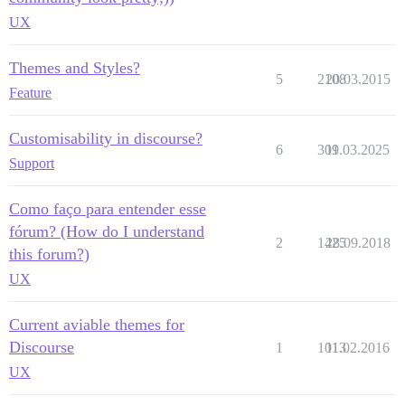
UX
Themes and Styles?
5
2108
20.03.2015
Feature
Customisability in discourse?
6
309
11.03.2025
Support
Como faço para entender esse
fórum? (How do I understand
2
1425
28.09.2018
this forum?)
UX
Current aviable themes for
Discourse
1
1013
11.02.2016
UX