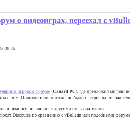
ум о видеоиграх, переехал с vBulle
22:08:36
улярном игровом форуме
(
Canard PC
), где предложил миграцию
боты с ним. Пользователи, похоже, не были настроены положител
ение и немного поговорил с другими пользователями.
 любят Discourse по сравнению с vBulletin или подобными форум