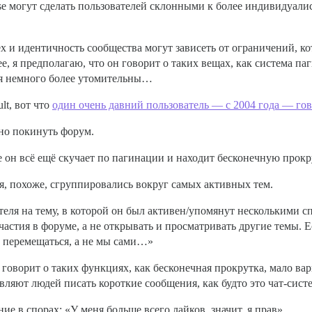
rse могут сделать пользователей склонными к более индивидуали
ех и идентичность сообщества могут зависеть от ограничений, ко
анее, я предполагаю, что он говорит о таких вещах, как система 
вия немного более утомительны…
lt, вот что
один очень давний пользователь — с 2004 года — го
ьно покинуть форум.
e он всё ещё скучает по пагинации и находит бесконечную прокр
я, похоже, сгруппировались вокруг самых активных тем.
ля на тему, в которой он был активен/упомянут несколькими сп
частия в форуме, а не открывать и просматривать другие темы. Е
с перемещаться, а не мы сами…»
 говорит о таких функциях, как бесконечная прокрутка, мало в
ляют людей писать короткие сообщения, как будто это чат-систе
е в спорах: «У меня больше всего лайков, значит, я прав».