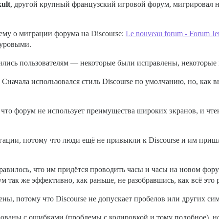
ult
, другой крупный французский игровой форум, мигрировал на
тему о миграции форума на Discourse:
Le nouveau forum - Forum Je
суровыми.
ились пользователям — некоторые были исправлены, некоторые 
Сначала использовался стиль Discourse по умолчанию, но, как вы
что форум не использует преимущества широких экранов, и чтен
ции, потому что люди ещё не привыкли к Discourse и им пришл
равилось, что им придётся проводить часы и часы на новом фору
м так же эффективно, как раньше, не разобравшись, как всё это р
ны, потому что Discourse не допускает пробелов или других сим
аны с ошибками (проблемы с кодировкой и тому подобное), но 