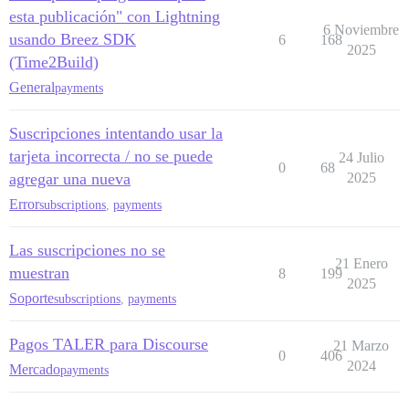
esta publicación" con Lightning
6 Noviembre
usando Breez SDK
6
168
2025
(Time2Build)
General
payments
Suscripciones intentando usar la
tarjeta incorrecta / no se puede
24 Julio
0
68
agregar una nueva
2025
Error
subscriptions
,
payments
Las suscripciones no se
21 Enero
muestran
8
199
2025
Soporte
subscriptions
,
payments
Pagos TALER para Discourse
21 Marzo
0
406
2024
Mercado
payments