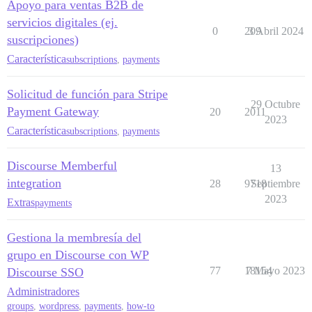
Apoyo para ventas B2B de
servicios digitales (ej.
0
209
3 Abril 2024
suscripciones)
Característica
subscriptions
,
payments
Solicitud de función para Stripe
29 Octubre
Payment Gateway
20
2011
2023
Característica
subscriptions
,
payments
Discourse Memberful
13
integration
28
9718
Septiembre
2023
Extras
payments
Gestiona la membresía del
grupo en Discourse con WP
77
18154
7 Mayo 2023
Discourse SSO
Administradores
groups
,
wordpress
,
payments
,
how-to