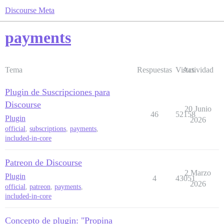
Discourse Meta
payments
Tema
Respuestas
Vistas
Actividad
Plugin de Suscripciones para
Discourse
20 Junio
46
52158
Plugin
2026
official
,
subscriptions
,
payments
,
included-in-core
Patreon de Discourse
2 Marzo
Plugin
4
43051
2026
official
,
patreon
,
payments
,
included-in-core
Concepto de plugin: "Propina