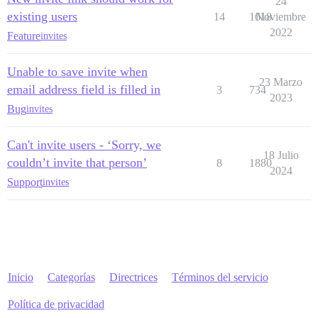
24
existing users
14
1618
Noviembre
2022
Feature
invites
Unable to save invite when
23 Marzo
email address field is filled in
3
734
2023
Bug
invites
Can't invite users - ‘Sorry, we
18 Julio
couldn’t invite that person’
8
1880
2024
Support
invites
Inicio
Categorías
Directrices
Términos del servicio
Política de privacidad