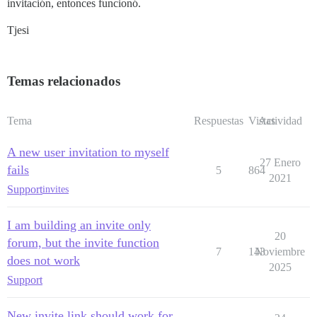
invitación, entonces funcionó.
Tjesi
Temas relacionados
Tema
Respuestas
Vistas
Actividad
A new user invitation to myself
27 Enero
fails
5
864
2021
Support
invites
I am building an invite only
20
forum, but the invite function
7
143
Noviembre
does not work
2025
Support
New invite link should work for