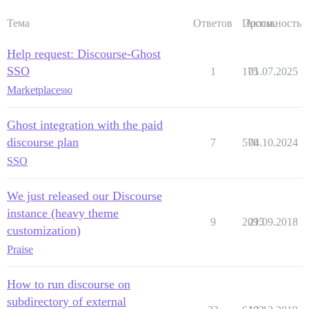
Тема
Ответов
Просм.
Активность
Help request: Discourse-Ghost
SSO
1
175
01.07.2025
Marketplace
sso
Ghost integration with the paid
discourse plan
7
578
04.10.2024
SSO
We just released our Discourse
instance (heavy theme
9
2095
21.09.2018
customization)
Praise
How to run discourse on
subdirectory of external