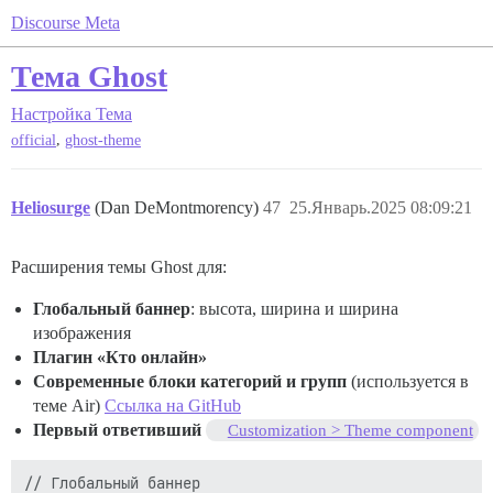
Discourse Meta
Тема Ghost
Настройка
Тема
,
official
ghost-theme
Heliosurge
(Dan DeMontmorency)
47
25.Январь.2025 08:09:21
Расширения темы Ghost для:
Глобальный баннер
: высота, ширина и ширина
изображения
Плагин «Кто онлайн»
Современные блоки категорий и групп
(используется в
теме Air)
Ссылка на GitHub
Первый ответивший
Customization > Theme component
// Глобальный баннер
