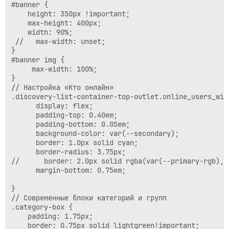
#banner {

    height: 350px !important;

    max-height: 400px;

    width: 90%;

 //   max-width: unset;

}

#banner img {

     max-width: 100%;

}

// Настройка «Кто онлайн»

.discovery-list-container-top-outlet.online_users_widg
      display: flex;

      padding-top: 0.40em;

      padding-bottom: 0.05em;

      background-color: var(--secondary);

      border: 1.0px solid cyan;

      border-radius: 3.75px;

//      border: 2.0px solid rgba(var(--primary-rgb), 0
      margin-bottom: 0.75em;

}

// Современные блоки категорий и групп 

.category-box {

    padding: 1.75px;

    border: 0.75px solid lightgreen!important;
