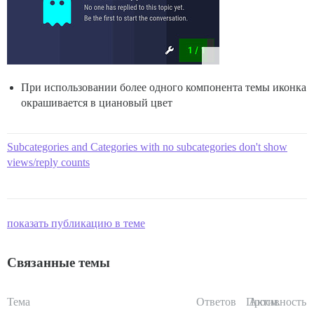
При использовании более одного компонента темы иконка
окрашивается в циановый цвет
Subcategories and Categories with no subcategories don't show
views/reply counts
показать публикацию в теме
Связанные темы
Тема
Ответов
Просм.
Активность