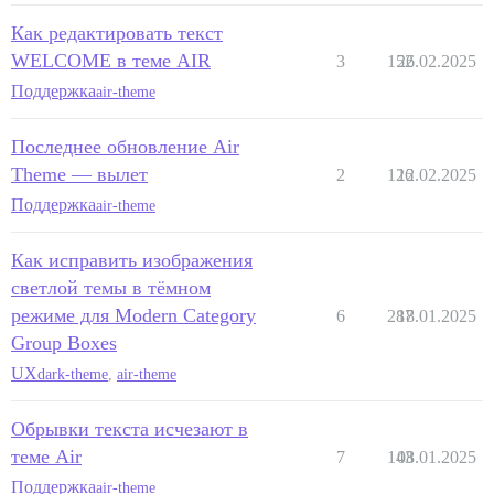
Как редактировать текст
WELCOME в теме AIR
3
152
26.02.2025
Поддержка
air-theme
Последнее обновление Air
Theme — вылет
2
126
12.02.2025
Поддержка
air-theme
Как исправить изображения
светлой темы в тёмном
режиме для Modern Category
6
287
18.01.2025
Group Boxes
UX
dark-theme
,
air-theme
Обрывки текста исчезают в
теме Air
7
143
08.01.2025
Поддержка
air-theme