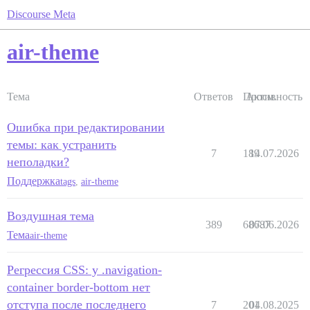
Discourse Meta
air-theme
Тема
Ответов
Просм.
Активность
Ошибка при редактировании
темы: как устранить
7
189
14.07.2026
неполадки?
Поддержка
tags
,
air-theme
Воздушная тема
389
68687
07.06.2026
Тема
air-theme
Регрессия CSS: у .navigation-
container border-bottom нет
отступа после последнего
7
201
04.08.2025