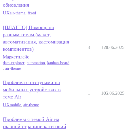
обновления
UX
air-theme
,
fixed
[ПЛАТНО] Помощь по
разным темам (макет,
автоматизация, кастомизация
3
170
20.06.2025
компонентов)
Маркетплейс
data-explorer
,
automation
,
kanban-board
,
air-theme
Проблема с отступами на
мобильных устройствах в
1
105
01.06.2025
теме Air
UX
mobile
,
air-theme
Проблемы с темой Air на
главной странице категорий