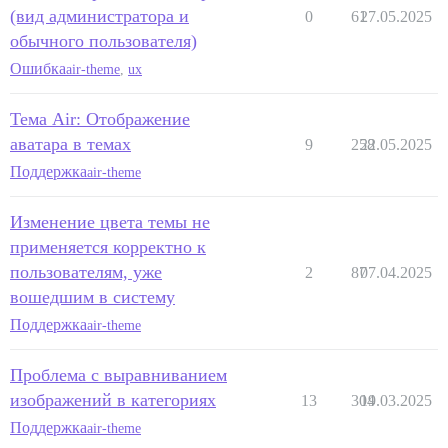
(вид администратора и
0
61
27.05.2025
обычного пользователя)
Ошибка
air-theme
,
ux
Тема Air: Отображение
аватара в темах
9
258
22.05.2025
Поддержка
air-theme
Изменение цвета темы не
применяется корректно к
пользователям, уже
2
87
07.04.2025
вошедшим в систему
Поддержка
air-theme
Проблема с выравниванием
изображений в категориях
13
304
19.03.2025
Поддержка
air-theme