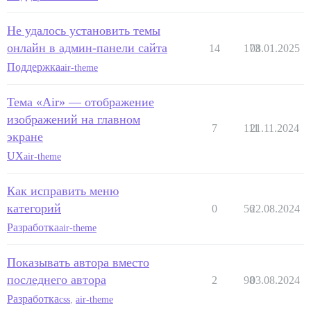
Не удалось установить темы
онлайн в админ-панели сайта
14
173
08.01.2025
Поддержка
air-theme
Тема «Air» — отображение
изображений на главном
7
111
21.11.2024
экране
UX
air-theme
Как исправить меню
категорий
0
56
22.08.2024
Разработка
air-theme
Показывать автора вместо
последнего автора
2
98
03.08.2024
Разработка
css
,
air-theme