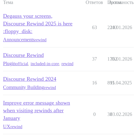
Тема
Ответов
Просм.
Активность
Degauss your screens,
Discourse Rewind 2025 is here
63
2243
19.01.2026
:floppy_disk:
Announcements
rewind
Discourse Rewind
37
1752
30.01.2026
Plugin
official
,
included-in-core
,
rewind
Discourse Rewind 2024
16
895
11.04.2025
Community Building
rewind
Improve error message shown
when visiting rewinds after
0
38
03.02.2026
January
UX
rewind