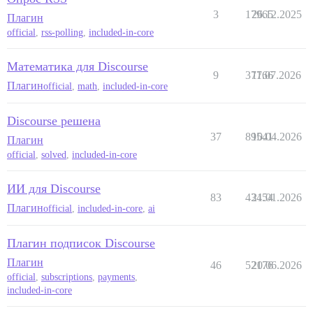
3
17965
26.12.2025
Плагин
official
,
rss-polling
,
included-in-core
Математика для Discourse
9
37766
11.07.2026
Плагин
official
,
math
,
included-in-core
Discourse решена
37
89541
10.04.2026
Плагин
official
,
solved
,
included-in-core
ИИ для Discourse
83
43454
21.01.2026
Плагин
official
,
included-in-core
,
ai
Плагин подписок Discourse
Плагин
46
52176
20.06.2026
official
,
subscriptions
,
payments
,
included-in-core