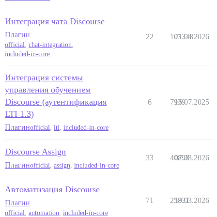
Интеграция чата Discourse
Плагин
22
103348
21.04.2026
official
,
chat-integration
,
included-in-core
Интеграция системы
управления обучением
Discourse (аутентификация
6
7939
16.07.2025
LTI 1.3)
Плагин
official
,
lti
,
included-in-core
Discourse Assign
33
40898
07.03.2026
Плагин
official
,
assign
,
included-in-core
Автоматизация Discourse
71
25831
19.03.2026
Плагин
official
,
automation
,
included-in-core