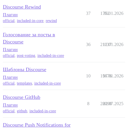
Discourse Rewind
37
1752
30.01.2026
Плагин
official
,
included-in-core
,
rewind
Голосование за посты в
Discourse
36
21137
12.01.2026
Плагин
official
,
post-voting
,
included-in-core
Шаблоны Discourse
10
15676
07.01.2026
Плагин
official
,
templates
,
included-in-core
Discourse GitHub
8
28090
22.07.2025
Плагин
official
,
github
,
included-in-core
Discourse Push Notifications for