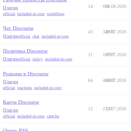
14
651
06.08.2026
Плагин
official
,
included-in-core
,
workflows
Чат Discourse
43
34035
29.07.2026
Плагин
official
,
chat
,
included-in-core
Политика Discourse
11
16997
27.07.2026
Плагин
official
,
policy
,
included-in-core
Реакции в Discourse
64
40883
24.07.2026
Плагин
official
,
reactions
,
included-in-core
Капча Discourse
12
2120
22.07.2026
Плагин
official
,
included-in-core
,
captcha
Опрос RSS