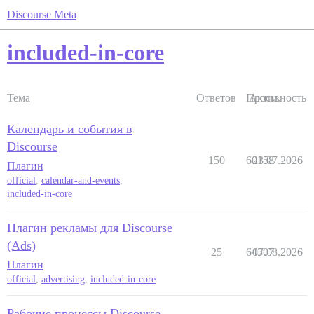
Discourse Meta
included-in-core
Тема
Ответов
Просм.
Активность
Календарь и события в
Discourse
150
60158
23.07.2026
Плагин
official
,
calendar-and-events
,
included-in-core
Плагин рекламы для Discourse
(Ads)
25
64307
07.08.2026
Плагин
official
,
advertising
,
included-in-core
Рабочие процессы Discourse