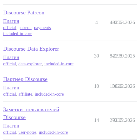
Discourse Patreon
Плагин
4
43055
02.03.2026
official
,
patreon
,
payments
,
included-in-core
Discourse Data Explorer
30
84198
22.10.2025
Плагин
official
,
data-explorer
,
included-in-core
Партнёр Discourse
10
13626
08.02.2026
Плагин
official
,
affiliate
,
included-in-core
Заметки пользователей
Discourse
14
27337
02.02.2026
Плагин
official
,
user-notes
,
included-in-core