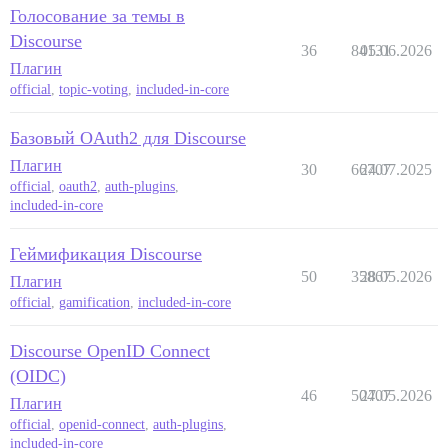
Голосование за темы в
Discourse
36
84131
05.06.2026
Плагин
official
,
topic-voting
,
included-in-core
Базовый OAuth2 для Discourse
Плагин
30
66707
24.07.2025
official
,
oauth2
,
auth-plugins
,
included-in-core
Геймификация Discourse
50
35867
28.05.2026
Плагин
official
,
gamification
,
included-in-core
Discourse OpenID Connect
(OIDC)
46
50407
27.05.2026
Плагин
official
,
openid-connect
,
auth-plugins
,
included-in-core