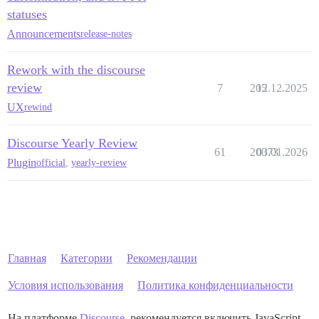
statuses
Announcements
release-notes
Rework with the discourse
review
7
205
12.12.2025
UX
rewind
Discourse Yearly Review
61
20073
03.01.2026
Plugin
official
,
yearly-review
Главная
Категории
Рекомендации
Условия использования
Политика конфиденциальности
На платформе
Discourse
, рекомендуется включить JavaScript