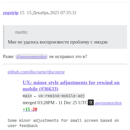
zogstrip
15
15.Декабрь.2025 07:35:31
martin:
Мне не удалось воспроизвести проблему с эмодзи
Разве
не исправил это в?
@awesomerobot
github.com/discourse/discourse
UX: minor style adjustments for rewind on
mobile (#36633)
main
ux-rewind-mobile-adj
←
merged
03:28PM - 11 Dec 25 UTC
awesomerobot
+15
-20
Some minor adjustments for small screen based on 
user feedback
