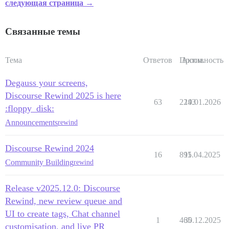
следующая страница →
Связанные темы
Тема
Ответов
Просм.
Активность
Degauss your screens,
Discourse Rewind 2025 is here
63
2243
19.01.2026
:floppy_disk:
Announcements
rewind
Discourse Rewind 2024
16
895
11.04.2025
Community Building
rewind
Release v2025.12.0: Discourse
Rewind, new review queue and
UI to create tags, Chat channel
1
465
30.12.2025
customisation, and live PR