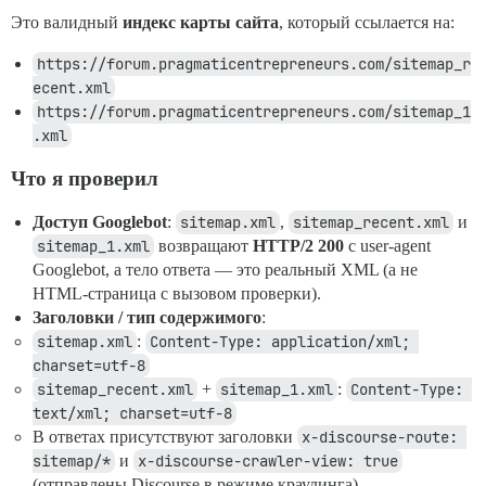
Это валидный
индекс карты сайта
, который ссылается на:
https://forum.pragmaticentrepreneurs.com/sitemap_r
ecent.xml
https://forum.pragmaticentrepreneurs.com/sitemap_1
.xml
Что я проверил
Доступ Googlebot
:
sitemap.xml
,
sitemap_recent.xml
и
sitemap_1.xml
возвращают
HTTP/2 200
с user-agent
Googlebot, а тело ответа — это реальный XML (а не
HTML-страница с вызовом проверки).
Заголовки / тип содержимого
:
sitemap.xml
:
Content-Type: application/xml; 
charset=utf-8
sitemap_recent.xml
+
sitemap_1.xml
:
Content-Type: 
text/xml; charset=utf-8
В ответах присутствуют заголовки
x-discourse-route: 
sitemap/*
и
x-discourse-crawler-view: true
(отправлены Discourse в режиме краулинга).