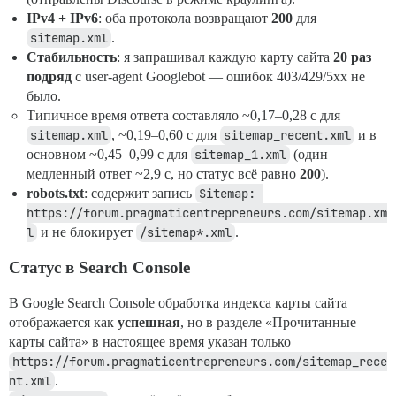
IPv4 + IPv6
: оба протокола возвращают
200
для
sitemap.xml
.
Стабильность
: я запрашивал каждую карту сайта
20 раз
подряд
с user-agent Googlebot — ошибок 403/429/5xx не
было.
Типичное время ответа составляло ~0,17–0,28 с для
sitemap.xml
, ~0,19–0,60 с для
sitemap_recent.xml
и в
основном ~0,45–0,99 с для
sitemap_1.xml
(один
медленный ответ ~2,9 с, но статус всё равно
200
).
robots.txt
: содержит запись
Sitemap: 
https://forum.pragmaticentrepreneurs.com/sitemap.xm
l
и не блокирует
/sitemap*.xml
.
Статус в Search Console
В Google Search Console обработка индекса карты сайта
отображается как
успешная
, но в разделе «Прочитанные
карты сайта» в настоящее время указан только
https://forum.pragmaticentrepreneurs.com/sitemap_rece
nt.xml
.