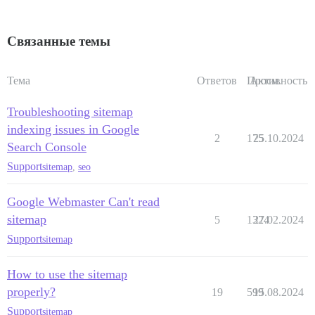
Связанные темы
Тема
Ответов
Просм.
Активность
Troubleshooting sitemap
indexing issues in Google
2
175
25.10.2024
Search Console
Support
sitemap
,
seo
Google Webmaster Can't read
sitemap
5
1324
27.02.2024
Support
sitemap
How to use the sitemap
properly?
19
599
15.08.2024
Support
sitemap