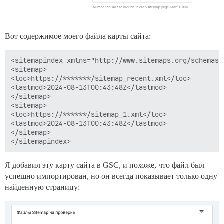
Вот содержимое моего файла карты сайта:
<sitemapindex xmlns="http://www.sitemaps.org/schemas/s
<sitemap>

<loc>https://*******/sitemap_recent.xml</loc>

<lastmod>2024-08-13T00:43:48Z</lastmod>

</sitemap>

<sitemap>

<loc>https://******/sitemap_1.xml</loc>

<lastmod>2024-08-13T00:43:48Z</lastmod>

</sitemap>

Я добавил эту карту сайта в GSC, и похоже, что файл был
успешно импортирован, но он всегда показывает только одну
найденную страницу: