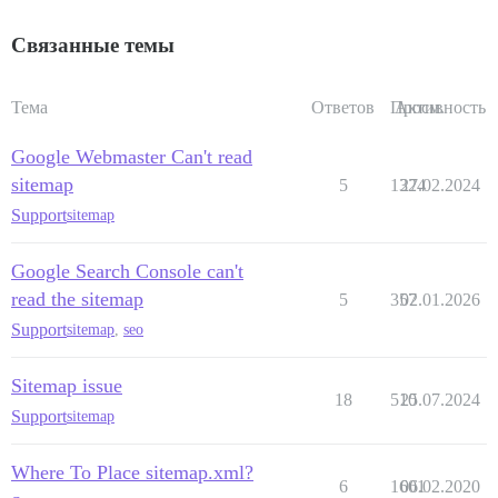
Связанные темы
Тема
Ответов
Просм.
Активность
Google Webmaster Can't read
sitemap
5
1324
27.02.2024
Support
sitemap
Google Search Console can't
read the sitemap
5
357
02.01.2026
Support
sitemap
,
seo
Sitemap issue
18
510
25.07.2024
Support
sitemap
Where To Place sitemap.xml?
6
1601
06.02.2020