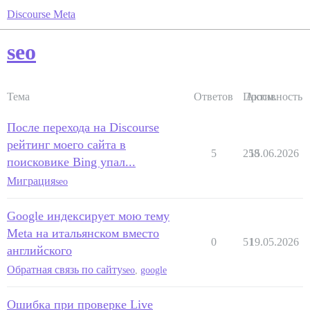
Discourse Meta
seo
Тема
Ответов
Просм.
Активность
После перехода на Discourse
рейтинг моего сайта в
5
258
15.06.2026
поисковике Bing упал...
Миграция
seo
Google индексирует мою тему
Meta на итальянском вместо
0
51
19.05.2026
английского
Обратная связь по сайту
seo
,
google
Ошибка при проверке Live