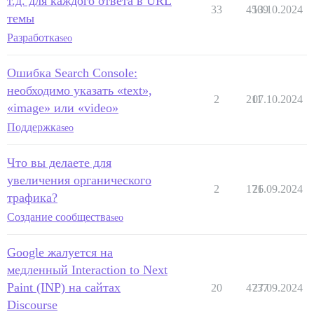
т.д. для каждого ответа в URL
33
4509
13.10.2024
темы
Разработка
seo
Ошибка Search Console:
необходимо указать «text»,
2
211
07.10.2024
«image» или «video»
Поддержка
seo
Что вы делаете для
увеличения органического
2
171
26.09.2024
трафика?
Создание сообщества
seo
Google жалуется на
медленный Interaction to Next
Paint (INP) на сайтах
20
4737
27.09.2024
Discourse