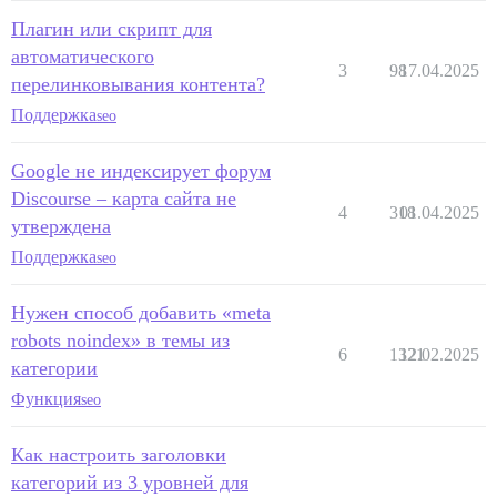
Плагин или скрипт для
автоматического
3
98
17.04.2025
перелинковывания контента?
Поддержка
seo
Google не индексирует форум
Discourse – карта сайта не
4
318
01.04.2025
утверждена
Поддержка
seo
Нужен способ добавить «meta
robots noindex» в темы из
6
1321
12.02.2025
категории
Функция
seo
Как настроить заголовки
категорий из 3 уровней для