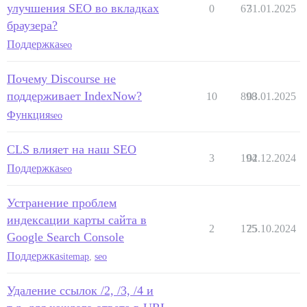
улучшения SEO во вкладках
0
67
31.01.2025
браузера?
Поддержка
seo
Почему Discourse не
поддерживает IndexNow?
10
898
03.01.2025
Функция
seo
CLS влияет на наш SEO
3
194
02.12.2024
Поддержка
seo
Устранение проблем
индексации карты сайта в
2
175
25.10.2024
Google Search Console
Поддержка
sitemap
,
seo
Удаление ссылок /2, /3, /4 и