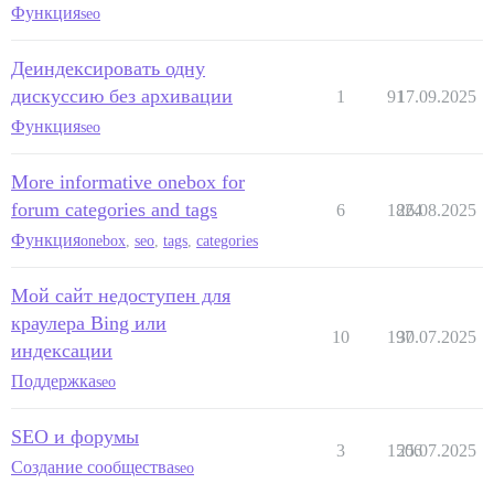
Функция
seo
Деиндексировать одну
дискуссию без архивации
1
91
17.09.2025
Функция
seo
More informative onebox for
forum categories and tags
6
1824
26.08.2025
Функция
onebox
,
seo
,
tags
,
categories
Мой сайт недоступен для
краулера Bing или
10
197
30.07.2025
индексации
Поддержка
seo
SEO и форумы
3
1506
25.07.2025
Создание сообщества
seo