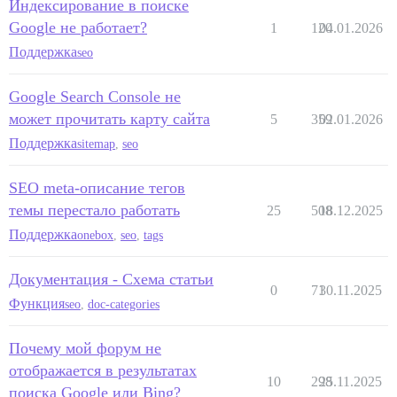
Индексирование в поиске
Google не работает?
1
120
04.01.2026
Поддержка
seo
Google Search Console не
может прочитать карту сайта
5
359
02.01.2026
Поддержка
sitemap
,
seo
SEO meta-описание тегов
темы перестало работать
25
508
18.12.2025
Поддержка
onebox
,
seo
,
tags
Документация - Схема статьи
0
71
30.11.2025
Функция
seo
,
doc-categories
Почему мой форум не
отображается в результатах
10
298
25.11.2025
поиска Google или Bing?