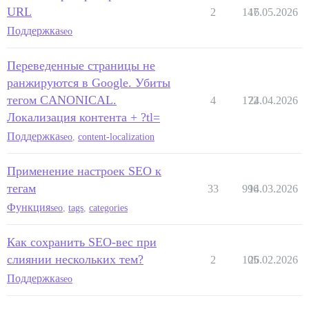
URL
2
147
16.05.2026
Поддержка
seo
Переведенные страницы не
ранжируются в Google. Убиты
тегом CANONICAL.
4
172
24.04.2026
Локализация контента + ?tl=
Поддержка
seo
,
content-localization
Применение настроек SEO к
тегам
33
996
14.03.2026
Функция
seo
,
tags
,
categories
Как сохранить SEO-вес при
слиянии нескольких тем?
2
105
26.02.2026
Поддержка
seo