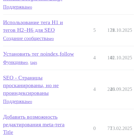
Поддержка
seo
Использование тега H1 и
тегов H2–H6 для SEO
5
171
28.10.2025
Создание сообщества
seo
Установить тег noindex,follow
4
142
01.10.2025
Функция
seo
,
tags
SEO - Страницы
просканированы, но не
4
246
23.09.2025
проиндексированы
Поддержка
seo
Добавить возможность
редактирования meta-тега
0
77
13.02.2025
Title