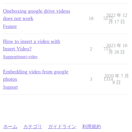
Oneboxing google drive videos
2022 年 12
does not work
18
5172
月 17 日
Feature
How to insert a video with
2023 年 10
Insert Video?
2
715
月 28 日
Support
insert-video
Embedding video from google
2020 年 7 月
photos
3
1314
8 日
Support
ホーム
カテゴリ
ガイドライン
利用規約