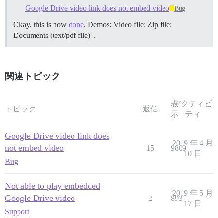
Google Drive video link does not embed video
Bug
Okay, this is now
done
. Demos: Video file: Zip file:
Documents (text/pdf file): .
関連トピック
表
アクティビ
トピック
返信
示
ティ
Google Drive video link does
2019 年 4 月
not embed video
15
9809
10 日
Bug
Not able to play embedded
2019 年 5 月
Google Drive video
2
893
17 日
Support