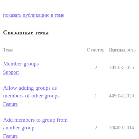
показать публикацию в теме
Связанные темы
Тема
Ответов
Просм.
Активность
Member groups
2
103
05.03.2025
Support
Allow adding groups as
members of other groups
1
447
09.04.2020
Feature
Add members to group from
another group
2
1001
14.09.2014
Feature