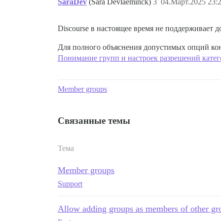
SaraDev
(Sara Devlaeminck)
3
04.Март.2025 23:
Discourse в настоящее время не поддерживает 
Для полного объяснения допустимых опций кон
Понимание групп и настроек разрешений кате
Member groups
Связанные темы
Тема
Member groups
Support
Allow adding groups as members of other gr