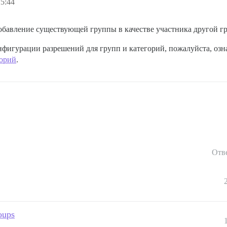
25:44
добавление существующей группы в качестве участника другой г
фигурации разрешений для групп и категорий, пожалуйста, озн
горий
.
Отв
oups