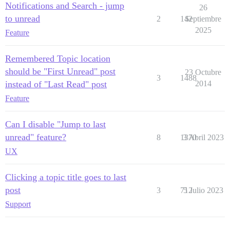
Notifications and Search - jump
26
to unread
2
142
Septiembre
2025
Feature
Remembered Topic location
should be "First Unread" post
23 Octubre
3
1488
instead of "Last Read" post
2014
Feature
Can I disable "Jump to last
unread" feature?
8
1370
3 Abril 2023
UX
Clicking a topic title goes to last
post
3
712
5 Julio 2023
Support