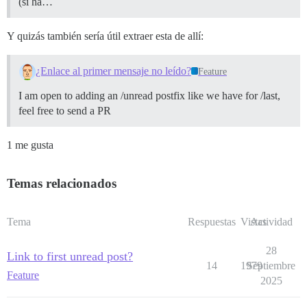
(si ha…
Y quizás también sería útil extraer esta de allí:
¿Enlace al primer mensaje no leído?
Feature
I am open to adding an /unread postfix like we have for /last,
feel free to send a PR
1 me gusta
Temas relacionados
Tema
Respuestas
Vistas
Actividad
28
Link to first unread post?
14
1979
Septiembre
Feature
2025