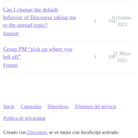
Can I change the default
behavior of Discourse taking me
9 Octubre
1
354
to the unread topic?
2023
Support
Group PM “pick up where you
21 Mayo
left off”
1
106
2025
Feature
Inicio
Categorías
Directrices
Términos del servicio
Política de privacidad
Creado con
Discourse
, se ve mejor con JavaScript activado