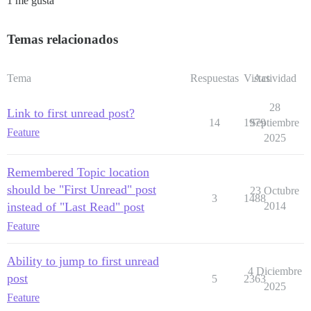
1 me gusta
Temas relacionados
Tema
Respuestas
Vistas
Actividad
28
Link to first unread post?
14
1979
Septiembre
Feature
2025
Remembered Topic location
should be "First Unread" post
23 Octubre
3
1488
instead of "Last Read" post
2014
Feature
Ability to jump to first unread
4 Diciembre
post
5
2363
2025
Feature