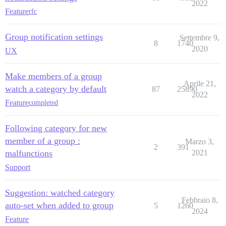
2022
Feature
rfc
Group notification settings
Settembre 9,
8
1740
2020
UX
Make members of a group
Aprile 21,
watch a category by default
87
25890
2022
Feature
completed
Following category for new
member of a group :
Marzo 3,
2
391
malfunctions
2021
Support
Suggestion: watched category
Febbraio 8,
auto-set when added to group
5
1260
2024
Feature