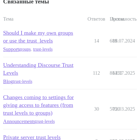
Связанные темы
Тема
Ответов
Просм.
Активность
Should I make my own groups
or use the trust_levels
14
689
18.07.2024
Support
groups
,
trust-levels
Understanding Discourse Trust
Levels
112
88451
13.07.2025
Blog
trust-levels
Changes coming to settings for
giving access to features (from
30
5750
02.03.2025
trust levels to groups)
Announcements
trust-levels
Private server trust levels