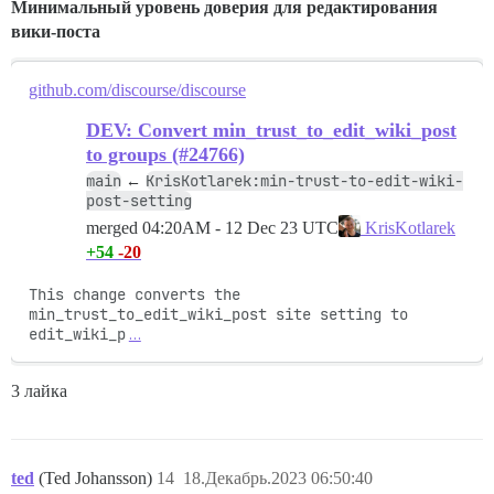
Минимальный уровень доверия для редактирования
вики-поста
github.com/discourse/discourse
DEV: Convert min_trust_to_edit_wiki_post
to groups (#24766)
main
KrisKotlarek:min-trust-to-edit-wiki-
←
post-setting
merged
04:20AM - 12 Dec 23 UTC
KrisKotlarek
+54
-20
This change converts the 
min_trust_to_edit_wiki_post site setting to 
edit_wiki_p
…
3 лайка
ted
(Ted Johansson)
14
18.Декабрь.2023 06:50:40