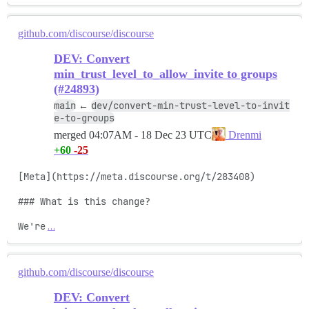
github.com/discourse/discourse
DEV: Convert
min_trust_level_to_allow_invite to groups
(#24893)
main
dev/convert-min-trust-level-to-invit
←
e-to-groups
merged
04:07AM - 18 Dec 23 UTC
Drenmi
+60
-25
[Meta](https://meta.discourse.org/t/283408)

### What is this change?

We're
…
github.com/discourse/discourse
DEV: Convert