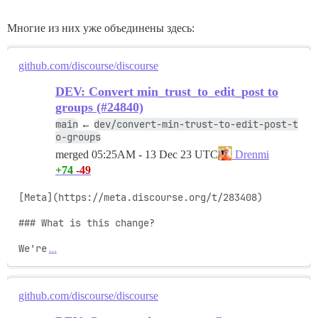
Многие из них уже объединены здесь:
github.com/discourse/discourse
DEV: Convert min_trust_to_edit_post to
groups (#24840)
main
dev/convert-min-trust-to-edit-post-t
←
o-groups
merged
05:25AM - 13 Dec 23 UTC
Drenmi
+74
-49
[Meta](https://meta.discourse.org/t/283408)

### What is this change?

We're
…
github.com/discourse/discourse