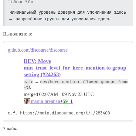
Тобиас Айн:
минимальный уровень доверия для упоминания здесь
→
разрешённые группы для упоминания здесь
Выполнено в:
github.com/discourse/discourse
DEV: Move
min_trust_level_for_here_mention to group
setting (#24263)
main
dev/here-mention-allowed-groups-from
←
-tl
merged
02:07AM - 09 Nov 23 UTC
+59
-1
martin-brennan
c.f. https://meta.discourse.org/t/-/283408
3 лайка