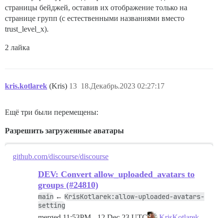
страницы бейджей, оставив их отображение только на
странице групп (с естественными названиями вместо
trust_level_x).
2 лайка
kris.kotlarek
(Kris)
13
18.Декабрь.2023 02:27:17
Ещё три были перемещены:
Разрешить загруженные аватары
github.com/discourse/discourse
DEV: Convert allow_uploaded_avatars to
groups (#24810)
main
KrisKotlarek:allow-uploaded-avatars-
←
setting
merged
11:53PM - 12 Dec 23 UTC
KrisKotlarek