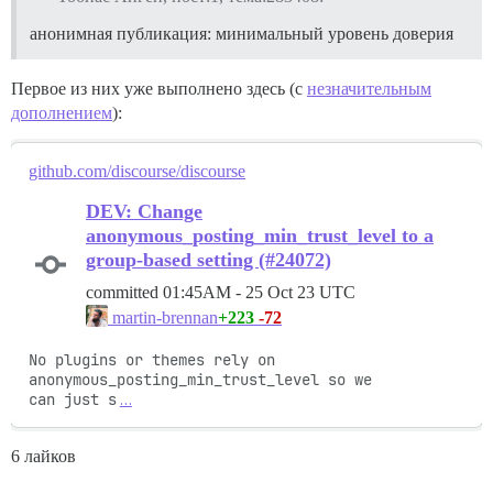
анонимная публикация: минимальный уровень доверия
Первое из них уже выполнено здесь (с
незначительным
дополнением
):
github.com/discourse/discourse
DEV: Change
anonymous_posting_min_trust_level to a
group-based setting (#24072)
committed
01:45AM - 25 Oct 23 UTC
+223
-72
martin-brennan
No plugins or themes rely on 
anonymous_posting_min_trust_level so we

can just s
…
6 лайков