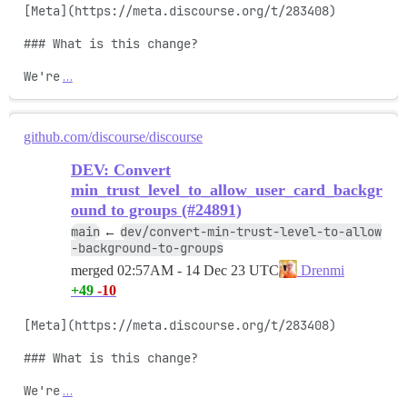
[Meta](https://meta.discourse.org/t/283408)

### What is this change?

We're
…
github.com/discourse/discourse
DEV: Convert
min_trust_level_to_allow_user_card_backgr
ound to groups (#24891)
main
dev/convert-min-trust-level-to-allow
←
-background-to-groups
merged
02:57AM - 14 Dec 23 UTC
Drenmi
+49
-10
[Meta](https://meta.discourse.org/t/283408)

### What is this change?

We're
…