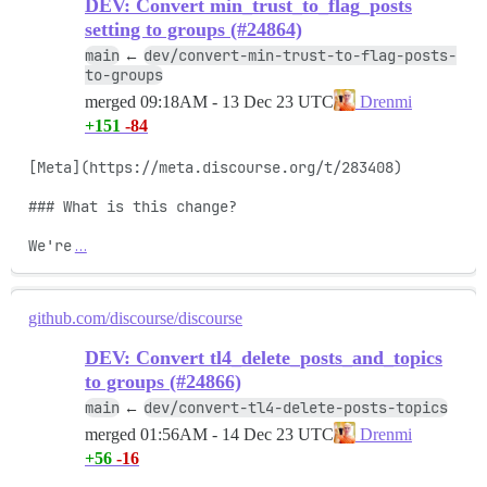
DEV: Convert min_trust_to_flag_posts
setting to groups (#24864)
main
dev/convert-min-trust-to-flag-posts-
←
to-groups
merged
09:18AM - 13 Dec 23 UTC
Drenmi
+151
-84
[Meta](https://meta.discourse.org/t/283408)

### What is this change?

We're
…
github.com/discourse/discourse
DEV: Convert tl4_delete_posts_and_topics
to groups (#24866)
main
dev/convert-tl4-delete-posts-topics
←
merged
01:56AM - 14 Dec 23 UTC
Drenmi
+56
-16