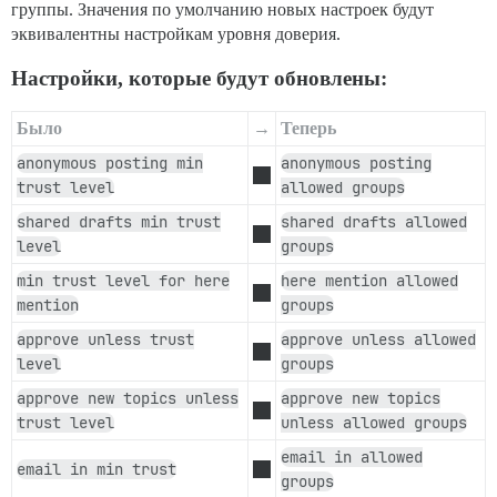
группы. Значения по умолчанию новых настроек будут
эквивалентны настройкам уровня доверия.
Настройки, которые будут обновлены:
Было
→
Теперь
anonymous posting min
anonymous posting
trust level
allowed groups
shared drafts min trust
shared drafts allowed
level
groups
min trust level for here
here mention allowed
mention
groups
approve unless trust
approve unless allowed
level
groups
approve new topics unless
approve new topics
trust level
unless allowed groups
email in allowed
email in min trust
groups