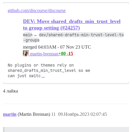
github.com/discourse/discourse
DEV: Move shared_drafts_min_trust_level
to group setting (#24257)
main
dev/shared-drafts-min-trust-level-to
←
-groups
merged
04:03AM - 07 Nov 23 UTC
+80
-15
martin-brennan
No plugins or themes rely on 
shared_drafts_min_trust_level so we

can just switc
…
4 лайка
martin
(Martin Brennan)
11
09.Ноябрь.2023 02:07:45