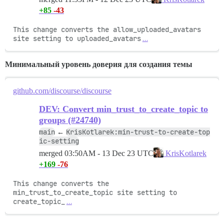
+85
-43
This change converts the allow_uploaded_avatars 
site setting to uploaded_avatars
…
Минимальный уровень доверия для создания темы
github.com/discourse/discourse
DEV: Convert min_trust_to_create_topic to
groups (#24740)
main
KrisKotlarek:min-trust-to-create-top
←
ic-setting
merged
03:50AM - 13 Dec 23 UTC
KrisKotlarek
+169
-76
This change converts the 
min_trust_to_create_topic site setting to 
create_topic_
…