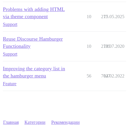
Problems with adding HTML
via theme component
10
277
15.05.2025
Support
Reuse Discourse Hamburger
Functionality
10
2735
10.07.2020
Support
Improving the category list in
the hamburger menu
56
7027
14.02.2022
Feature
Главная
Категории
Рекомендации