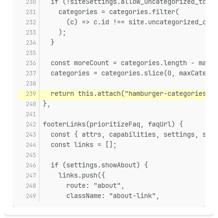
  if (!siteSettings.allow_uncategorized_topic
    categories = categories.filter(
      (c) => c.id !== site.uncategorized_cate
    );
  }
  const moreCount = categories.length - maxCa
  categories = categories.slice(0, maxCategor
  return this.attach("hamburger-categories", 
},
footerLinks(prioritizeFaq, faqUrl) {
  const { attrs, capabilities, settings, site
  const links = [];
  if (settings.showAbout) {
    links.push({
      route: "about",
      className: "about-link",