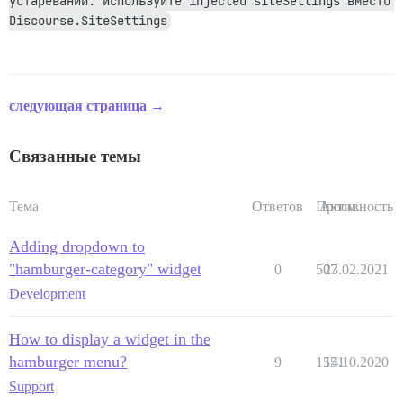
устаревании: используйте injected siteSettings вместо 
Discourse.SiteSettings
следующая страница →
Связанные темы
Тема
Ответов
Просм.
Активность
Adding dropdown to
"hamburger-category" widget
0
507
23.02.2021
Development
How to display a widget in the
hamburger menu?
9
1551
14.10.2020
Support