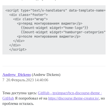
<script type="text/x-handlebars" data-template-name="
  <div class="footer">

    <div class="wrap">

      <p>перед монтированием виджета</p>

        {{mount-widget widget="home-logo"}}

        {{mount-widget widget="hamburger-categories"}}
      <p>после монтирования виджета</p>

    </div>

  </div>

Andrew_Dickens
(Andrew Dickens)
7
20.Февраль.2023 14:40:06
Тема доступна здесь:
GitHub - tpximpact/bcn-discourse-theme ·
GitHub
Я попробовал её на
https://discourse.theme-creator.io/
, но
проблема осталась.