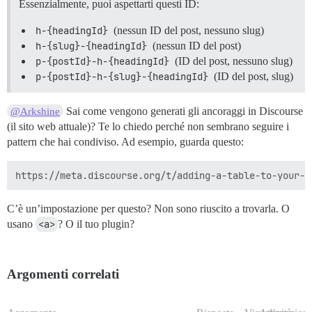
Essenzialmente, puoi aspettarti questi ID:
h-{headingId}
(nessun ID del post, nessuno slug)
h-{slug}-{headingId}
(nessun ID del post)
p-{postId}-h-{headingId}
(ID del post, nessuno slug)
p-{postId}-h-{slug}-{headingId}
(ID del post, slug)
Sai come vengono generati gli ancoraggi in Discourse
@Arkshine
(il sito web attuale)? Te lo chiedo perché non sembrano seguire i
pattern che hai condiviso. Ad esempio, guarda questo:
C’è un’impostazione per questo? Non sono riuscito a trovarla. O
usano
<a>
? O il tuo plugin?
Argomenti correlati