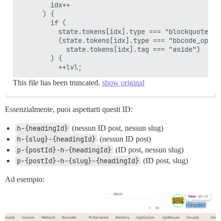
        idx++

      ) {

        if (

          state.tokens[idx].type === "blockquote_ope
          (state.tokens[idx].type === "bbcode_open" 
            state.tokens[idx].tag === "aside")

        ) {

This file has been truncated.
show original
Essenzialmente, puoi aspettarti questi ID:
h-{headingId}
(nessun ID post, nessun slug)
h-{slug}-{headingId}
(nessun ID post)
p-{postId}-h-{headingId}
(ID post, nessun slug)
p-{postId}-h-{slug}-{headingId}
(ID post, slug)
Ad esempio: