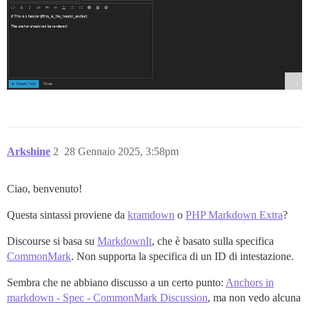
Arkshine
2
28 Gennaio 2025, 3:58pm
Ciao, benvenuto!
Questa sintassi proviene da
kramdown
o
PHP Markdown Extra
?
Discourse si basa su
MarkdownIt
, che è basato sulla specifica
CommonMark
. Non supporta la specifica di un ID di intestazione.
Sembra che ne abbiano discusso a un certo punto:
Anchors in
markdown - Spec - CommonMark Discussion
, ma non vedo alcuna