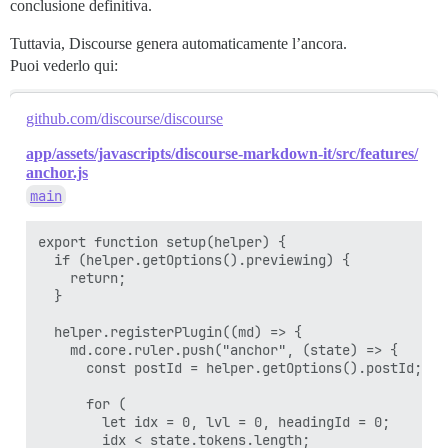
conclusione definitiva.
Tuttavia, Discourse genera automaticamente l’ancora.
Puoi vederlo qui:
github.com/discourse/discourse
app/assets/javascripts/discourse-markdown-it/src/features/
anchor.js
main
export function setup(helper) {

  if (helper.getOptions().previewing) {

    return;

  }

  helper.registerPlugin((md) => {

    md.core.ruler.push("anchor", (state) => {

      const postId = helper.getOptions().postId;

      for (

        let idx = 0, lvl = 0, headingId = 0;

        idx < state.tokens.length;
