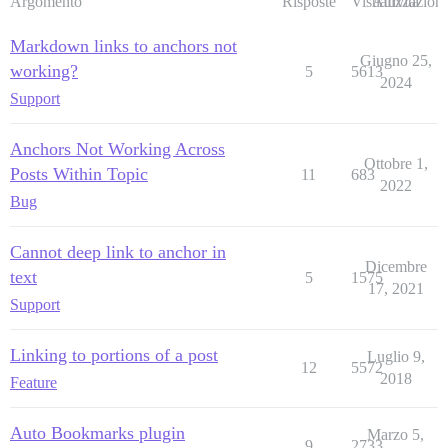
Argomento
Risposte
Visualizzazioni
Attività
Markdown links to anchors not
Giugno 25,
working?
5
5613
2024
Support
Anchors Not Working Across
Ottobre 1,
Posts Within Topic
11
683
2022
Bug
Cannot deep link to anchor in
Dicembre
text
5
1575
17, 2021
Support
Linking to portions of a post
Luglio 9,
12
5572
2018
Feature
Auto Bookmarks plugin
Marzo 5,
9
2733