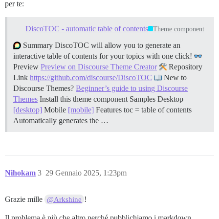
per te:
DiscoTOC - automatic table of contents
Theme component
Summary DiscoTOC will allow you to generate an
interactive table of contents for your topics with one click!
Preview
Preview on Discourse Theme Creator
Repository
Link
https://github.com/discourse/DiscoTOC
New to
Discourse Themes?
Beginner’s guide to using Discourse
Themes
Install this theme component
Samples Desktop
[desktop]
Mobile
[mobile]
Features toc = table of contents
Automatically generates the …
Nihokam
3
29 Gennaio 2025, 1:23pm
Grazie mille
!
@Arkshine
Il problema è più che altro perché pubblichiamo i markdown