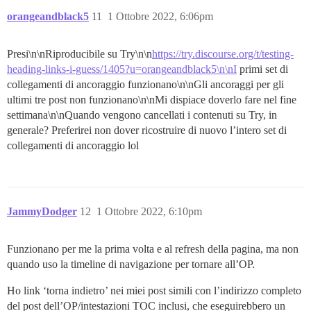
orangeandblack5
11
1 Ottobre 2022, 6:06pm
Presi\n\nRiproducibile su Try\n\n
https://try.discourse.org/t/testing-
heading-links-i-guess/1405?u=orangeandblack5\n\nI
primi set di
collegamenti di ancoraggio funzionano\n\nGli ancoraggi per gli
ultimi tre post non funzionano\n\nMi dispiace doverlo fare nel fine
settimana\n\nQuando vengono cancellati i contenuti su Try, in
generale? Preferirei non dover ricostruire di nuovo l’intero set di
collegamenti di ancoraggio lol
JammyDodger
12
1 Ottobre 2022, 6:10pm
Funzionano per me la prima volta e al refresh della pagina, ma non
quando uso la timeline di navigazione per tornare all’OP.
Ho link ‘torna indietro’ nei miei post simili con l’indirizzo completo
del post dell’OP/intestazioni TOC inclusi, che eseguirebbero un