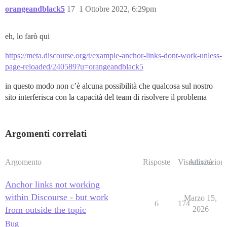
orangeandblack5
17
1 Ottobre 2022, 6:29pm
eh, lo farò qui
https://meta.discourse.org/t/example-anchor-links-dont-work-unless-
page-reloaded/240589?u=orangeandblack5
in questo modo non c’è alcuna possibilità che qualcosa sul nostro
sito interferisca con la capacità del team di risolvere il problema
Argomenti correlati
Argomento
Risposte
Visualizzazioni
Attività
Anchor links not working
within Discourse - but work
Marzo 15,
6
174
from outside the topic
2026
Bug