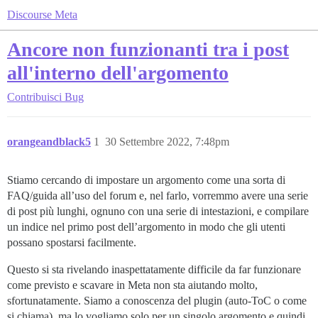
Discourse Meta
Ancore non funzionanti tra i post
all'interno dell'argomento
Contribuisci
Bug
orangeandblack5
1
30 Settembre 2022, 7:48pm
Stiamo cercando di impostare un argomento come una sorta di
FAQ/guida all’uso del forum e, nel farlo, vorremmo avere una serie
di post più lunghi, ognuno con una serie di intestazioni, e compilare
un indice nel primo post dell’argomento in modo che gli utenti
possano spostarsi facilmente.
Questo si sta rivelando inaspettatamente difficile da far funzionare
come previsto e scavare in Meta non sta aiutando molto,
sfortunatamente. Siamo a conoscenza del plugin (auto-ToC o come
si chiama), ma lo vogliamo solo per un singolo argomento e quindi