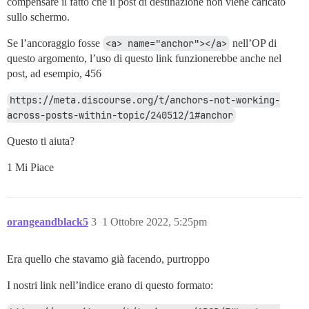
compensare il fatto che il post di destinazione non viene caricato
sullo schermo.
Se l’ancoraggio fosse
<a> name="anchor"></a>
nell’OP di
questo argomento, l’uso di questo link funzionerebbe anche nel
post, ad esempio, 456
https://meta.discourse.org/t/anchors-not-working-
across-posts-within-topic/240512/1#anchor
Questo ti aiuta?
1 Mi Piace
orangeandblack5
3
1 Ottobre 2022, 5:25pm
Era quello che stavamo già facendo, purtroppo
I nostri link nell’indice erano di questo formato: