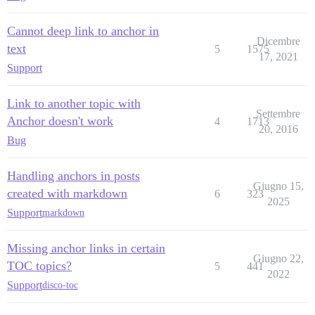
Cannot deep link to anchor in
Dicembre
text
5
1575
17, 2021
Support
Link to another topic with
Settembre
Anchor doesn't work
4
1713
20, 2016
Bug
Handling anchors in posts
Giugno 15,
created with markdown
6
323
2025
Support
markdown
Missing anchor links in certain
Giugno 22,
TOC topics?
5
441
2022
Support
disco-toc