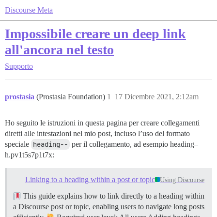
Discourse Meta
Impossibile creare un deep link
all'ancora nel testo
Supporto
prostasia
(Prostasia Foundation)
1
17 Dicembre 2021, 2:12am
Ho seguito le istruzioni in questa pagina per creare collegamenti
diretti alle intestazioni nel mio post, incluso l’uso del formato
speciale
heading--
per il collegamento, ad esempio heading–
h.pv1t5s7p1t7x:
Linking to a heading within a post or topic
Using Discourse
This guide explains how to link directly to a heading within
a Discourse post or topic, enabling users to navigate long posts