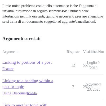
Il mio unico problema con quello automatico è che l’aggiunta di
un’altra intestazione in seguito scombussola i numeri delle
intestazioni nei link esistenti, quindi è necessario prestare attenzione
se si tratta di un documento soggetto ad aggiunte/cancellazioni.
Argomenti correlati
Argomento
Risposte
Visualizzazioni
Attività
Linking to portions of a post
Luglio 9,
12
5572
2018
Feature
Linking to a heading within a
Novembre
post or topic
7
25273
23, 2025
Using Discourse
how-to
Link to another topic with