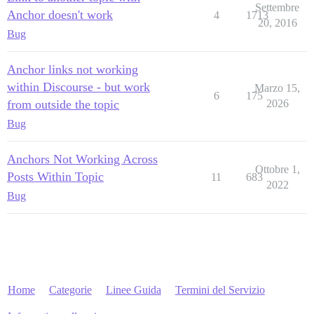
Settembre
Anchor doesn't work
4
1713
20, 2016
Bug
Anchor links not working
within Discourse - but work
Marzo 15,
6
175
from outside the topic
2026
Bug
Anchors Not Working Across
Ottobre 1,
Posts Within Topic
11
683
2022
Bug
Home
Categorie
Linee Guida
Termini del Servizio