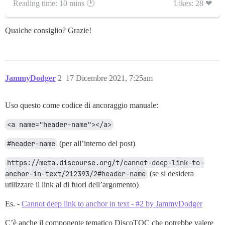
Reading time: 10 mins 🕑
Likes: 28 ❤
Qualche consiglio? Grazie!
JammyDodger
2
17 Dicembre 2021, 7:25am
Uso questo come codice di ancoraggio manuale:
<a name="header-name"></a>
#header-name
(per all’interno del post)
https://meta.discourse.org/t/cannot-deep-link-to-
anchor-in-text/212393/2#header-name
(se si desidera
utilizzare il link al di fuori dell’argomento)
Es. -
Cannot deep link to anchor in text - #2 by JammyDodger
C’è anche il componente tematico DiscoTOC che potrebbe valere