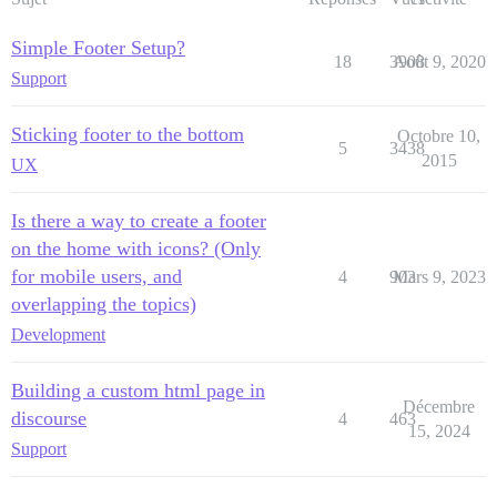
Simple Footer Setup?
18
3908
Août 9, 2020
Support
Sticking footer to the bottom
Octobre 10,
5
3438
2015
UX
Is there a way to create a footer
on the home with icons? (Only
for mobile users, and
4
903
Mars 9, 2023
overlapping the topics)
Development
Building a custom html page in
Décembre
discourse
4
463
15, 2024
Support