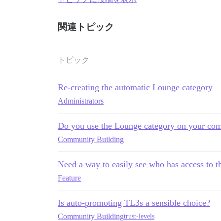
関連トピック
トピック
Re-creating the automatic Lounge category
Administrators
Do you use the Lounge category on your co
Community Building
Need a way to easily see who has access to 
Feature
Is auto-promoting TL3s a sensible choice?
Community Building
trust-levels