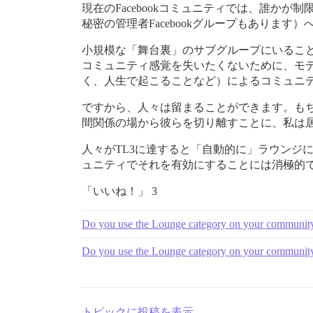
現在のFacebookコミュニティでは、誰かが
秘密の管理者Facebookグループもありま
小規模な「舞台裏」のサブグループにいるこ
コミュニティ感覚を失いたくないために、モ
く、人生で起こることなど）によるコミュニ
ですから、人々は留まることができます。も
間関係の場から彼らを切り離すことに、私は
人々がTL3に達すると「自動的に」ラウンジ
ュニティでそれを有効にすることには消極的
「いいね！」 3
Do you use the Lounge category on your communit
Do you use the Lounge category on your communit
トピックに投稿を表示