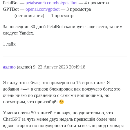
PetalBot —
petalsearch.com/bot/petalbot
— 4 просмотра
GPTBot —
openai.com/gptbot
— 3 просмотра
— — (нет описания) — 1 просмотр
За последние 30 дней PetalBot сканирует чаще всего, за ним
следует Yandex.
1 лайк
agemo
(agemo)
9
22.Август.2023 20:49:18
Я вижу это сейчас, это примерно на 15 строк ниже. Я
добавил «—» в список блокировок как ползучего бота; это
очень низко по сравнению с самыми вопиющими, но
посмотрим, что произойдёт
У меня почти 50 записей с января, но удивительно, что
ChatGPT за чуть менее двух недель превзошёл более чем
вдвое второго по популярности бота за весь период с января