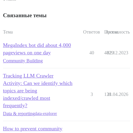
Связанные темы
Тема
Ответов
Просм.
Активность
MegaIndex bot did about 4,000
pageviews on one day
40
4829
02.12.2023
Community Building
Tracking LLM Crawler
Activity: Can we identify which
topics are being
3
138
21.04.2026
indexed/crawled most
frequently?
Data & reporting
data-explorer
How to prevent community