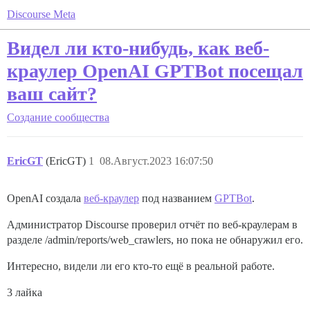
Discourse Meta
Видел ли кто-нибудь, как веб-
краулер OpenAI GPTBot посещал
ваш сайт?
Создание сообщества
EricGT
(EricGT)
1
08.Август.2023 16:07:50
OpenAI создала
веб-краулер
под названием
GPTBot
.
Администратор Discourse проверил отчёт по веб-краулерам в
разделе /admin/reports/web_crawlers, но пока не обнаружил его.
Интересно, видели ли его кто-то ещё в реальной работе.
3 лайка