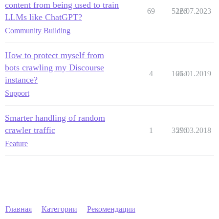
content from being used to train
69
5226
16.07.2023
LLMs like ChatGPT?
Community Building
How to protect myself from
bots crawling my Discourse
4
1664
21.01.2019
instance?
Support
Smarter handling of random
crawler traffic
1
3576
29.03.2018
Feature
Главная
Категории
Рекомендации