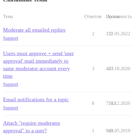
Тема
Ответов
Просм.
Активность
Moderate all emailed replies
2
372
21.05.2022
Support
Users must approve + send 'user
approval' mail immediately to
same moderator account every
3
487
23.10.2020
time
Support
Email notifications for a topic
8
7713
24.12.2020
Support
Attach "require moderator
approval" to a user?
1
968
23.05.2019