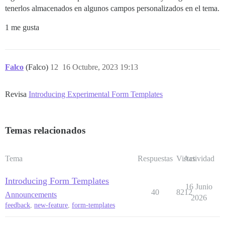
tenerlos almacenados en algunos campos personalizados en el tema.
1 me gusta
Falco
(Falco)
12
16 Octubre, 2023 19:13
Revisa
Introducing Experimental Form Templates
Temas relacionados
Tema
Respuestas
Vistas
Actividad
Introducing Form Templates
16 Junio
40
8212
Announcements
2026
feedback
,
new-feature
,
form-templates