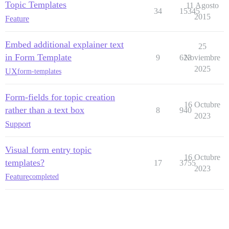
Topic Templates
11 Agosto
34
15345
2015
Feature
Embed additional explainer text
25
in Form Template
9
623
Noviembre
2025
UX
form-templates
Form-fields for topic creation
16 Octubre
rather than a text box
8
940
2023
Support
Visual form entry topic
16 Octubre
templates?
17
3755
2023
Feature
completed