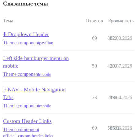
Связанные темы
Тема
Ответов
Просм.
Активность
⬇️ Dropdown Header
69
8220
02.03.2026
Theme component
pavilion
Left side hamburger menu on
mobile
50
4209
29.07.2026
Theme component
mobile
F NAV - Mobile Navigation
Tabs
73
2898
18.04.2026
Theme component
mobile
Custom Header Links
69
53581
06.06.2026
Theme component
official
,
custom-header-links