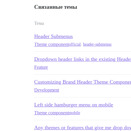
Связанные темы
Тема
Header Submenus
Theme component
official
,
header-submenus
Dropdown header links in the existing Heade
Feature
Customizing Brand Header Theme Compone
Development
Left side hamburger menu on mobile
Theme component
mobile
Any themes or features that give me drop dow