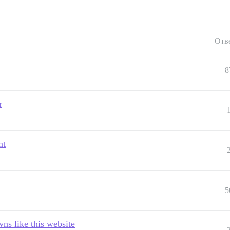
Отв
8
r
nt
5
ns like this website